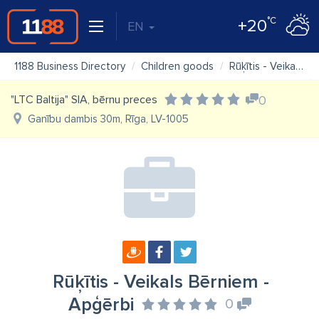
°C
+20
EN
1188 Business Directory
Children goods
Rūķītis - Veikals Bērniem - Apģērbi
"LTC Baltija" SIA, bērnu preces
0
Ganību dambis 30m, Rīga, LV-1005
Rūķītis - Veikals Bērniem -
Apģērbi
0