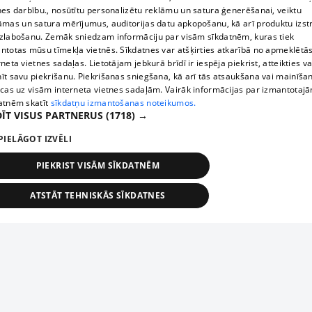
nes darbību., nosūtītu personalizētu reklāmu un satura ģenerēšanai, veiktu
āmas un satura mērījumus, auditorijas datu apkopošanu, kā arī produktu izst
zlabošanu. Zemāk sniedzam informāciju par visām sīkdatnēm, kuras tiek
ntotas mūsu tīmekļa vietnēs. Sīkdatnes var atšķirties atkarībā no apmeklētā
rneta vietnes sadaļas. Lietotājam jebkurā brīdī ir iespēja piekrist, atteikties va
īt savu piekrišanu. Piekrišanas sniegšana, kā arī tās atsaukšana vai mainīša
ecas uz visām interneta vietnes sadaļām. Vairāk informācijas par izmantotaj
atnēm skatīt
sīkdatņu izmantošanas noteikumos.
ĪT VISUS PARTNERUS
(1718) →
PIELĀGOT IZVĒLI
PIEKRIST VISĀM SĪKDATNĒM
ATSTĀT TEHNISKĀS SĪKDATNES
TEHNISKĀS/OBLIGĀTĀS
STATISTIKAS
MĒRĶĒŠANA
FUNKCIONĀLĀS
NEKLASIFICĒTĀS