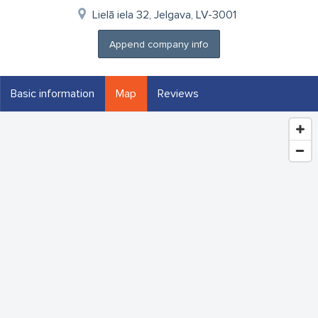
Lielā iela 32, Jelgava, LV-3001
Append company info
Basic information
Map
Reviews