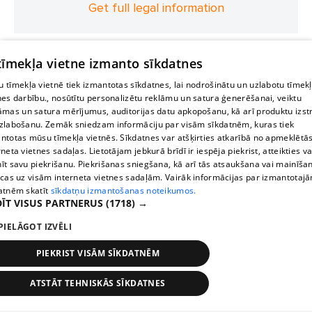
Get full legal information
 tīmekļa vietne izmanto sīkdatnes
 tīmekļa vietnē tiek izmantotas sīkdatnes, lai nodrošinātu un uzlabotu tīmek
nes darbību., nosūtītu personalizētu reklāmu un satura ģenerēšanai, veiktu
āmas un satura mērījumus, auditorijas datu apkopošanu, kā arī produktu izst
zlabošanu. Zemāk sniedzam informāciju par visām sīkdatnēm, kuras tiek
ntotas mūsu tīmekļa vietnēs. Sīkdatnes var atšķirties atkarībā no apmeklētā
rneta vietnes sadaļas. Lietotājam jebkurā brīdī ir iespēja piekrist, atteikties va
īt savu piekrišanu. Piekrišanas sniegšana, kā arī tās atsaukšana vai mainīša
ecas uz visām interneta vietnes sadaļām. Vairāk informācijas par izmantotaj
atnēm skatīt
sīkdatņu izmantošanas noteikumos.
ĪT VISUS PARTNERUS
(1718) →
PIELĀGOT IZVĒLI
PIEKRIST VISĀM SĪKDATNĒM
ATSTĀT TEHNISKĀS SĪKDATNES