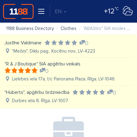
°C
+12
EN
1188 Business Directory
Clothes
"ABAžūrs" SIA modes preču salons
Justīne Valdmane
0
"Mežiņi", Dikļu pag., Kocēnu nov., LV-4223
"R & J Boutique" SIA apģērbu veikals
0
Lielirbes iela 17a, t/c Panorama Plaza, Rīga, LV-1046
"Huberts", apģērbu tirdzniecība
0
Durbes iela 8, Rīga, LV-1007