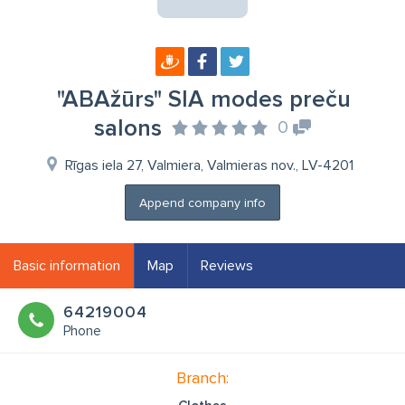
"ABAžūrs" SIA modes preču
salons
0
Rīgas iela 27, Valmiera, Valmieras nov., LV-4201
Append company info
Basic information
Map
Reviews
64219004
Phone
Branch: