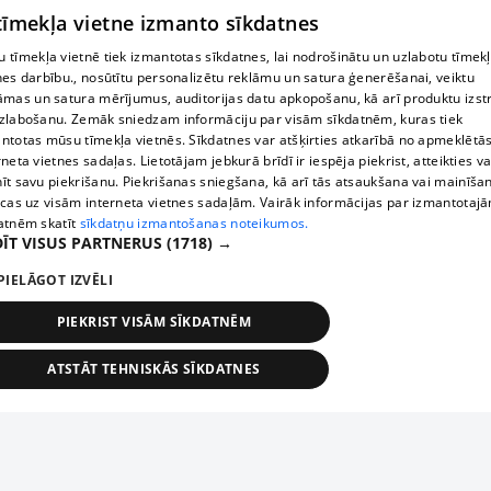
 tīmekļa vietne izmanto sīkdatnes
 tīmekļa vietnē tiek izmantotas sīkdatnes, lai nodrošinātu un uzlabotu tīmek
nes darbību., nosūtītu personalizētu reklāmu un satura ģenerēšanai, veiktu
āmas un satura mērījumus, auditorijas datu apkopošanu, kā arī produktu izst
zlabošanu. Zemāk sniedzam informāciju par visām sīkdatnēm, kuras tiek
ntotas mūsu tīmekļa vietnēs. Sīkdatnes var atšķirties atkarībā no apmeklētā
rneta vietnes sadaļas. Lietotājam jebkurā brīdī ir iespēja piekrist, atteikties va
īt savu piekrišanu. Piekrišanas sniegšana, kā arī tās atsaukšana vai mainīša
ecas uz visām interneta vietnes sadaļām. Vairāk informācijas par izmantotaj
atnēm skatīt
sīkdatņu izmantošanas noteikumos.
ĪT VISUS PARTNERUS
(1718) →
PIELĀGOT IZVĒLI
PIEKRIST VISĀM SĪKDATNĒM
ATSTĀT TEHNISKĀS SĪKDATNES
TEHNISKĀS/OBLIGĀTĀS
STATISTIKAS
MĒRĶĒŠANA
FUNKCIONĀLĀS
NEKLASIFICĒTĀS