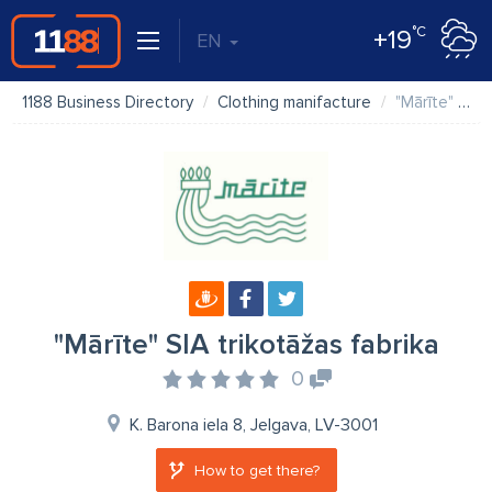
°C
+19
EN
1188 Business Directory
Clothing manifacture
"Mārīte" SIA trikotāžas fabrika
"Mārīte" SIA trikotāžas fabrika
0
K. Barona iela 8, Jelgava, LV-3001
How to get there?