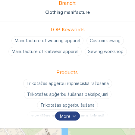
Branch:
Clothing manifacture
TOP Keywords:
Manufacture of wearing apparel
Custom sewing
Manufacture of knitwear apparel
Sewing workshop
Products:
Trikotāžas apģērbu rūpnieciskā ražošana
Trikotāžas apģērbu šūšanas pakalpojumi
Trikotāžas apģērbu šūšana
trikotāžas apģērbu ražošana Jelgavā
More
trikotāžas apģērbu šūšana Jelgavā