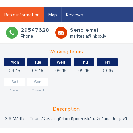
Basic information
Map
Reviews
29547628
Send email
Phone
maritesia@inbox.lv
Working hours:
Mon
Tue
Wed
Thu
Fri
09
16
09
16
09
16
09
16
09
16
Sat
Sun
Closed
Closed
Description:
SIA Mārīte - Trikotāžas apģērbu rūpnieciskā ražošana Jelgavā.