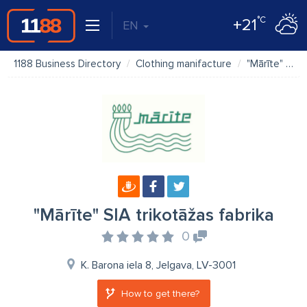
°C
+21
EN
1188 Business Directory
Clothing manifacture
"Mārīte" SIA trikotāžas fabrika
"Mārīte" SIA trikotāžas fabrika
0
K. Barona iela 8, Jelgava, LV-3001
How to get there?