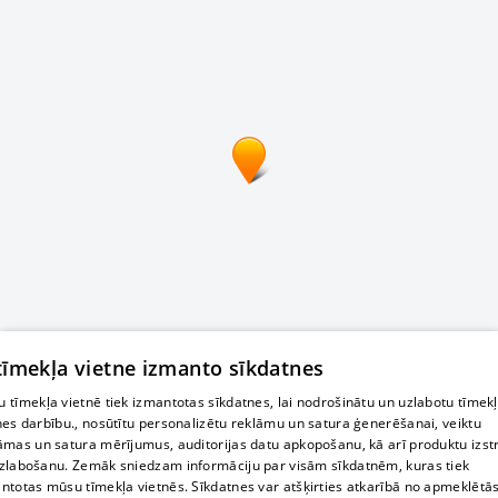
 tīmekļa vietne izmanto sīkdatnes
 tīmekļa vietnē tiek izmantotas sīkdatnes, lai nodrošinātu un uzlabotu tīmek
nes darbību., nosūtītu personalizētu reklāmu un satura ģenerēšanai, veiktu
āmas un satura mērījumus, auditorijas datu apkopošanu, kā arī produktu izst
zlabošanu. Zemāk sniedzam informāciju par visām sīkdatnēm, kuras tiek
ntotas mūsu tīmekļa vietnēs. Sīkdatnes var atšķirties atkarībā no apmeklētā