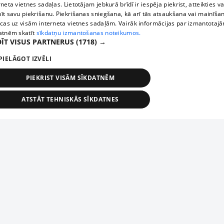
rneta vietnes sadaļas. Lietotājam jebkurā brīdī ir iespēja piekrist, atteikties va
īt savu piekrišanu. Piekrišanas sniegšana, kā arī tās atsaukšana vai mainīša
ecas uz visām interneta vietnes sadaļām. Vairāk informācijas par izmantotaj
atnēm skatīt
sīkdatņu izmantošanas noteikumos.
ĪT VISUS PARTNERUS
(1718) →
PIELĀGOT IZVĒLI
PIEKRIST VISĀM SĪKDATNĒM
ATSTĀT TEHNISKĀS SĪKDATNES
TEHNISKĀS/OBLIGĀTĀS
STATISTIKAS
MĒRĶĒŠANA
FUNKCIONĀLĀS
NEKLASIFICĒTĀS
ehniskās/obligātās
Statistikas
Mērķēšana
Funkcionālās
Neklasificēt
niskās/obligātās sīkdatnes nepieciešamas, lai lietotājs varētu brīvi apmeklēt un pārlūk
Add your company
ekļa vietni un izmantot tās piedāvātās iespējas. Bez šīm sīkdatnēm tīmekļa vietne neva
nvērtīgi darboties un sniegt lietotājam nepieciešamo informāciju.