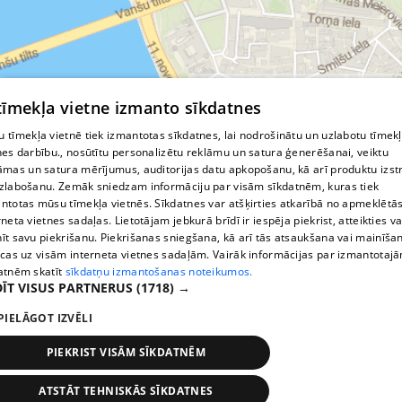
© MapTiler
© OpenStreetMap contributors
 tīmekļa vietne izmanto sīkdatnes
 tīmekļa vietnē tiek izmantotas sīkdatnes, lai nodrošinātu un uzlabotu tīmek
nes darbību., nosūtītu personalizētu reklāmu un satura ģenerēšanai, veiktu
āmas un satura mērījumus, auditorijas datu apkopošanu, kā arī produktu izst
zlabošanu. Zemāk sniedzam informāciju par visām sīkdatnēm, kuras tiek
ntotas mūsu tīmekļa vietnēs. Sīkdatnes var atšķirties atkarībā no apmeklētā
rneta vietnes sadaļas. Lietotājam jebkurā brīdī ir iespēja piekrist, atteikties va
īt savu piekrišanu. Piekrišanas sniegšana, kā arī tās atsaukšana vai mainīša
ecas uz visām interneta vietnes sadaļām. Vairāk informācijas par izmantotaj
atnēm skatīt
sīkdatņu izmantošanas noteikumos.
ĪT VISUS PARTNERUS
(1718) →
PIELĀGOT IZVĒLI
PIEKRIST VISĀM SĪKDATNĒM
ATSTĀT TEHNISKĀS SĪKDATNES