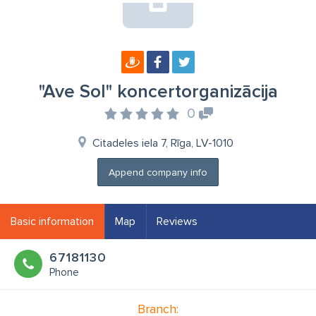
"Ave Sol" koncertorganizācija
0
Citadeles iela 7, Rīga, LV-1010
Append company info
Basic information
Map
Reviews
67181130
Phone
Branch: