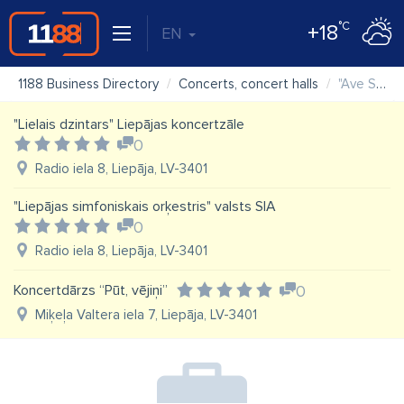
°C
+18
EN
1188 Business Directory
Concerts, concert halls
"Ave Sol" koncertorganizācija
"Lielais dzintars" Liepājas koncertzāle
0
Radio iela 8, Liepāja, LV-3401
"Liepājas simfoniskais orķestris" valsts SIA
0
Radio iela 8, Liepāja, LV-3401
Koncertdārzs “Pūt, vējiņi”
0
Miķeļa Valtera iela 7, Liepāja, LV-3401