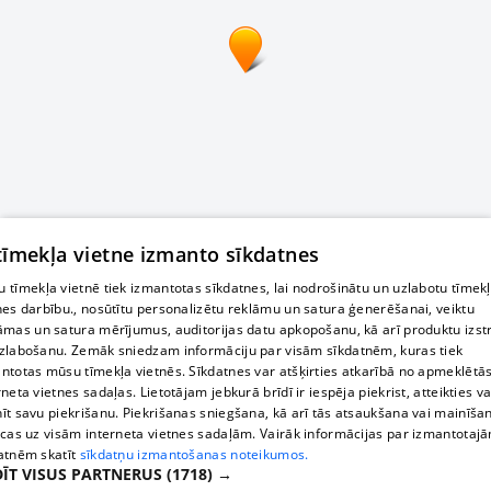
 tīmekļa vietne izmanto sīkdatnes
 tīmekļa vietnē tiek izmantotas sīkdatnes, lai nodrošinātu un uzlabotu tīmek
nes darbību., nosūtītu personalizētu reklāmu un satura ģenerēšanai, veiktu
āmas un satura mērījumus, auditorijas datu apkopošanu, kā arī produktu izst
zlabošanu. Zemāk sniedzam informāciju par visām sīkdatnēm, kuras tiek
ntotas mūsu tīmekļa vietnēs. Sīkdatnes var atšķirties atkarībā no apmeklētā
rneta vietnes sadaļas. Lietotājam jebkurā brīdī ir iespēja piekrist, atteikties va
īt savu piekrišanu. Piekrišanas sniegšana, kā arī tās atsaukšana vai mainīša
ecas uz visām interneta vietnes sadaļām. Vairāk informācijas par izmantotaj
atnēm skatīt
sīkdatņu izmantošanas noteikumos.
ĪT VISUS PARTNERUS
(1718) →