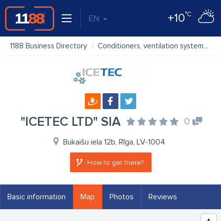
°C
+10
EN
1188 Business Directory
Conditioners, ventilation systems
"ICETEC LTD" SIA
0
Bukaišu iela 12b, Rīga, LV-1004
How to get there?
Basic information
Map
Photos
Reviews