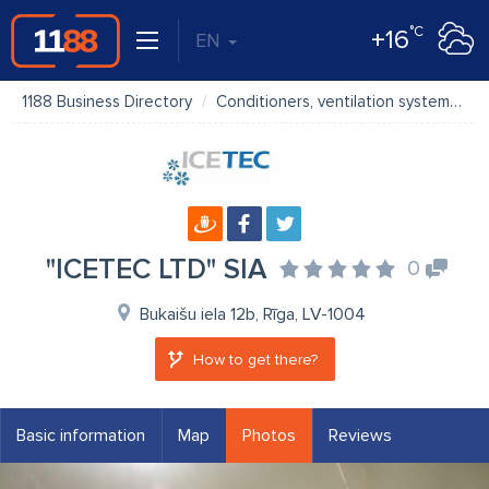
°C
+16
EN
1188 Business Directory
Conditioners, ventilation systems
"ICETEC LTD" SIA
0
Bukaišu iela 12b, Rīga, LV-1004
How to get there?
Basic information
Map
Photos
Reviews