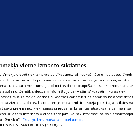
Kondicionēšana
 tīmekļa vietne izmanto sīkdatnes
 tīmekļa vietnē tiek izmantotas sīkdatnes, lai nodrošinātu un uzlabotu tīmek
nes darbību., nosūtītu personalizētu reklāmu un satura ģenerēšanai, veiktu
āmas un satura mērījumus, auditorijas datu apkopošanu, kā arī produktu izst
zlabošanu. Zemāk sniedzam informāciju par visām sīkdatnēm, kuras tiek
ntotas mūsu tīmekļa vietnēs. Sīkdatnes var atšķirties atkarībā no apmeklētā
rneta vietnes sadaļas. Lietotājam jebkurā brīdī ir iespēja piekrist, atteikties va
īt savu piekrišanu. Piekrišanas sniegšana, kā arī tās atsaukšana vai mainīša
ecas uz visām interneta vietnes sadaļām. Vairāk informācijas par izmantotaj
atnēm skatīt
sīkdatņu izmantošanas noteikumos.
ĪT VISUS PARTNERUS
(1718) →