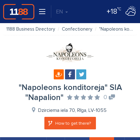
°C
+18
EN
1188 Business Directory
Confectionery
"Napoleons konditoreja" SIA "Napalion"
"Napoleons konditoreja" SIA
"Napalion"
0
Dzirciema iela 70, Rīga, LV-1055
How to get there?