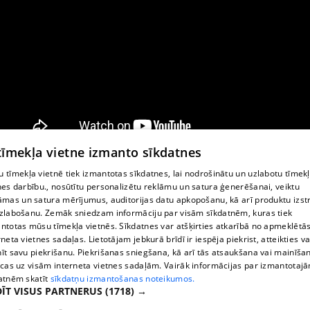
 tīmekļa vietne izmanto sīkdatnes
 tīmekļa vietnē tiek izmantotas sīkdatnes, lai nodrošinātu un uzlabotu tīmek
nes darbību., nosūtītu personalizētu reklāmu un satura ģenerēšanai, veiktu
āmas un satura mērījumus, auditorijas datu apkopošanu, kā arī produktu izst
zlabošanu. Zemāk sniedzam informāciju par visām sīkdatnēm, kuras tiek
ntotas mūsu tīmekļa vietnēs. Sīkdatnes var atšķirties atkarībā no apmeklētā
rneta vietnes sadaļas. Lietotājam jebkurā brīdī ir iespēja piekrist, atteikties va
īt savu piekrišanu. Piekrišanas sniegšana, kā arī tās atsaukšana vai mainīša
ecas uz visām interneta vietnes sadaļām. Vairāk informācijas par izmantotaj
atnēm skatīt
sīkdatņu izmantošanas noteikumos.
ĪT VISUS PARTNERUS
(1718) →