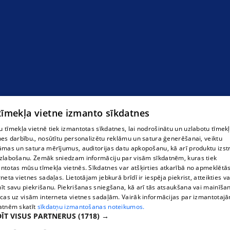
 tīmekļa vietne izmanto sīkdatnes
 tīmekļa vietnē tiek izmantotas sīkdatnes, lai nodrošinātu un uzlabotu tīmek
nes darbību., nosūtītu personalizētu reklāmu un satura ģenerēšanai, veiktu
āmas un satura mērījumus, auditorijas datu apkopošanu, kā arī produktu izst
zlabošanu. Zemāk sniedzam informāciju par visām sīkdatnēm, kuras tiek
ntotas mūsu tīmekļa vietnēs. Sīkdatnes var atšķirties atkarībā no apmeklētā
rneta vietnes sadaļas. Lietotājam jebkurā brīdī ir iespēja piekrist, atteikties va
īt savu piekrišanu. Piekrišanas sniegšana, kā arī tās atsaukšana vai mainīša
ecas uz visām interneta vietnes sadaļām. Vairāk informācijas par izmantotaj
atnēm skatīt
sīkdatņu izmantošanas noteikumos.
ĪT VISUS PARTNERUS
(1718) →