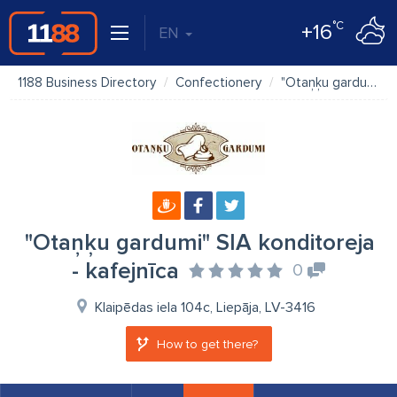
°C
+16
EN
1188 Business Directory
Confectionery
"Otaņķu gardumi" SIA konditoreja - kafejnīca
"Otaņķu gardumi" SIA konditoreja
- kafejnīca
0
Klaipēdas iela 104c, Liepāja, LV-3416
How to get there?