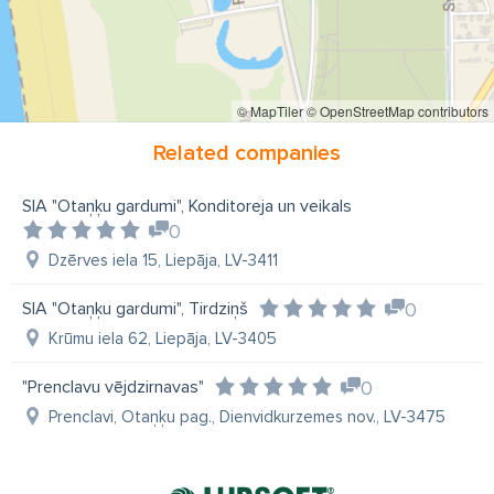
© MapTiler
© OpenStreetMap contributors
Related companies
SIA "Otaņķu gardumi", Konditoreja un veikals
0
Dzērves iela 15, Liepāja, LV-3411
SIA "Otaņķu gardumi", Tirdziņš
0
Krūmu iela 62, Liepāja, LV-3405
"Prenclavu vējdzirnavas"
0
Prenclavi, Otaņķu pag., Dienvidkurzemes nov., LV-3475