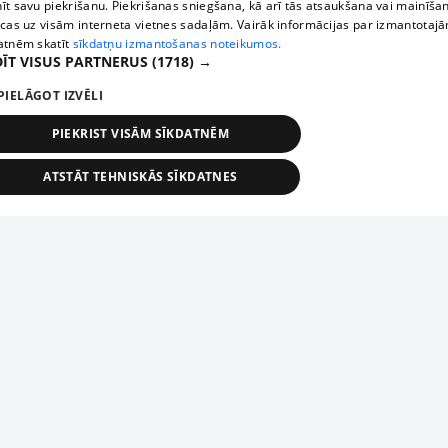
īt savu piekrišanu. Piekrišanas sniegšana, kā arī tās atsaukšana vai mainīša
ecas uz visām interneta vietnes sadaļām. Vairāk informācijas par izmantotaj
atnēm skatīt
sīkdatņu izmantošanas noteikumos.
ĪT VISUS PARTNERUS
(1718) →
PIELĀGOT IZVĒLI
PIEKRIST VISĀM SĪKDATNĒM
ATSTĀT TEHNISKĀS SĪKDATNES
TEHNISKĀS/OBLIGĀTĀS
STATISTIKAS
MĒRĶĒŠANA
FUNKCIONĀLĀS
NEKLASIFICĒTĀS
ehniskās/obligātās
Statistikas
Mērķēšana
Funkcionālās
Neklasificēt
niskās/obligātās sīkdatnes nepieciešamas, lai lietotājs varētu brīvi apmeklēt un pārlūk
Add your company
ekļa vietni un izmantot tās piedāvātās iespējas. Bez šīm sīkdatnēm tīmekļa vietne neva
nvērtīgi darboties un sniegt lietotājam nepieciešamo informāciju.
If your company is not in our database, please fill in a