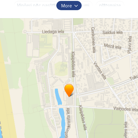
kliņģeri pēc pasūtījuma
Cepumi
plātsmaize
More
bulciņas
kūkas
rauši
pīrāgi
maize