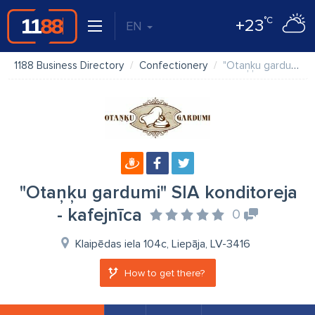
°C
+23
EN
1188 Business Directory
Confectionery
"Otaņķu gardumi" SIA konditoreja - kafejnīca
"Otaņķu gardumi" SIA konditoreja
- kafejnīca
0
Klaipēdas iela 104c, Liepāja, LV-3416
How to get there?