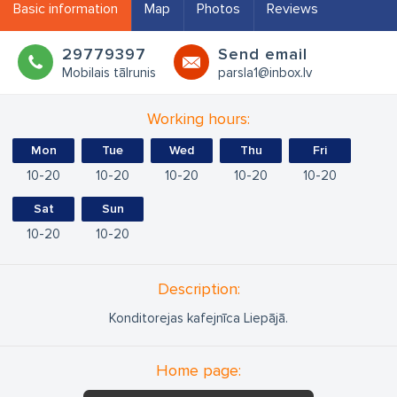
Basic information
Map
Photos
Reviews
29779397
Send email
Mobilais tālrunis
parsla1@inbox.lv
Working hours:
Mon
Tue
Wed
Thu
Fri
10
20
10
20
10
20
10
20
10
20
Sat
Sun
10
20
10
20
Description:
Konditorejas kafejnīca Liepājā.
Home page: