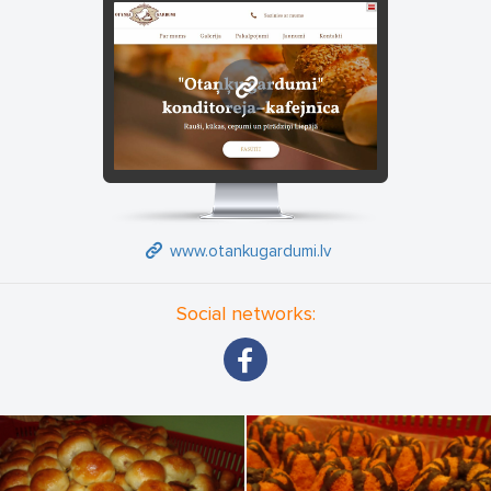
www.otankugardumi.lv
www.otankugardumi.lv
Social networks: