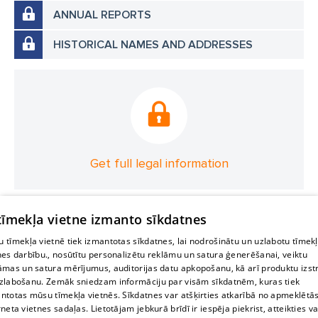
ANNUAL REPORTS
HISTORICAL NAMES AND ADDRESSES
Get full legal information
 tīmekļa vietne izmanto sīkdatnes
 tīmekļa vietnē tiek izmantotas sīkdatnes, lai nodrošinātu un uzlabotu tīmek
nes darbību., nosūtītu personalizētu reklāmu un satura ģenerēšanai, veiktu
āmas un satura mērījumus, auditorijas datu apkopošanu, kā arī produktu izst
zlabošanu. Zemāk sniedzam informāciju par visām sīkdatnēm, kuras tiek
ntotas mūsu tīmekļa vietnēs. Sīkdatnes var atšķirties atkarībā no apmeklētā
rneta vietnes sadaļas. Lietotājam jebkurā brīdī ir iespēja piekrist, atteikties va