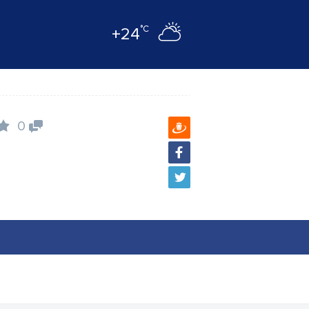
°C
+24
0