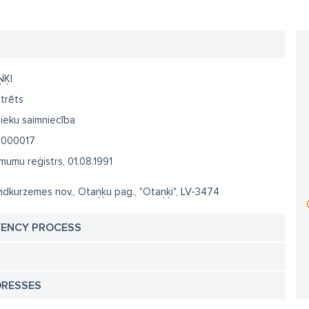
ĶI
trēts
ieku saimniecība
1000017
umu reģistrs, 01.08.1991
idkurzemes nov., Otaņķu pag., "Otaņķi", LV-3474
VENCY PROCESS
DRESSES