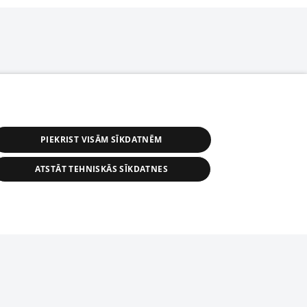
PIEKRIST VISĀM SĪKDATNĒM
ATSTĀT TEHNISKĀS SĪKDATNES
r distribution of 1188 database, its
nformation contained in the database, or