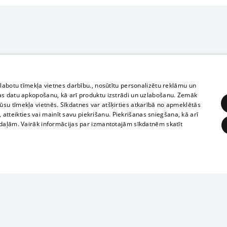
zlabotu tīmekļa vietnes darbību., nosūtītu personalizētu reklāmu un
as datu apkopošanu, kā arī produktu izstrādi un uzlabošanu. Zemāk
su tīmekļa vietnēs. Sīkdatnes var atšķirties atkarībā no apmeklētās
, atteikties vai mainīt savu piekrišanu. Piekrišanas sniegšana, kā arī
adaļām. Vairāk informācijas par izmantotajām sīkdatnēm skatīt
ĒRĶĒŠANA
FUNKCIONĀLĀS
NEKLASIFICĒTĀS
Reproduction, o
obligātās
Statistikas
Mērķēšana
Funkcionālās
Neklasificētās
parts or the i