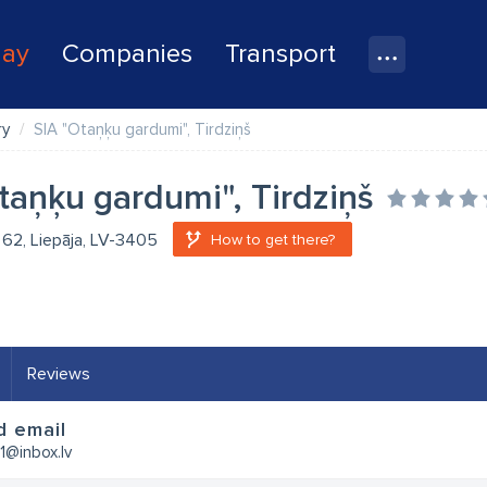
lay
Companies
Transport
ry
SIA "Otaņķu gardumi", Tirdziņš
taņķu gardumi", Tirdziņš
 62, Liepāja, LV-3405
How to get there?
Reviews
d email
1@inbox.lv