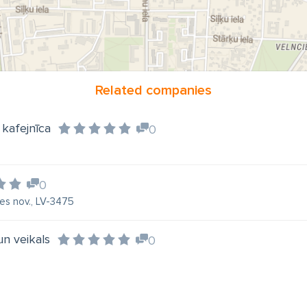
Related companies
 kafejnīca
0
0
es nov., LV-3475
un veikals
0