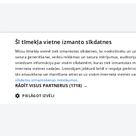
Šī tīmekļa vietne izmanto sīkdatnes
Mūsu tīmekļa vietnē tiek izmantotas sīkdatnes, lai nodrošinātu un u
satura ģenerēšanai, veiktu reklāmas un satura mērījumus, auditorij
sniedzam informāciju par visām sīkdatnēm, kuras tiek izmantotas mū
interneta vietnes sadaļas. Lietotājam jebkurā brīdī ir iespēja piekrist
tās atsaukšana vai mainīšana attiecas uz visām interneta vietnes s
sīkdatņu izmantošanas noteikumos.
RĀDĪT VISUS PARTNERUS
(1718) →
PIELĀGOT IZVĒLI
TEHNISKĀS/OBLIGĀTĀS
STATISTIKAS
M
Tehniskās/