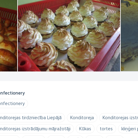
nfectionery
nfectionery
nditorejas tirdzniecība Liepājā
Konditoreja
Konditorejas izst
nditorejas izstrādājumu mājražotāji
Kūkas
tortes
kliņģeri