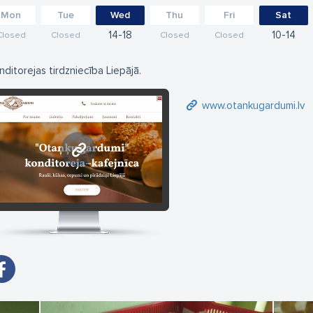
Mon
Tue
Wed
Thu
Fri
Sat
14
18
10
14
Closed
Closed
Closed
Closed
nditorejas tirdzniecība Liepājā.
www.otankugardumi.lv
www.otankugardumi.lv