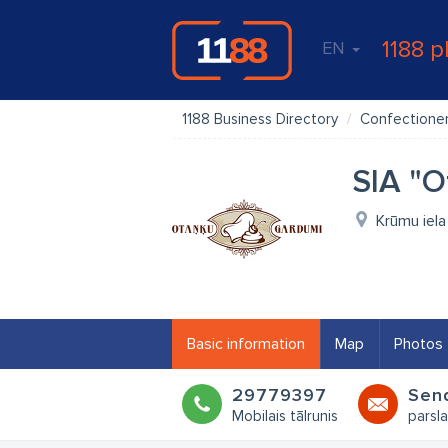
1188 p
EN
1188 Business Directory
Confectione
SIA "O
Krūmu iela
Basic information
Map
Photos
29779397
Sen
Mobilais tālrunis
parsla