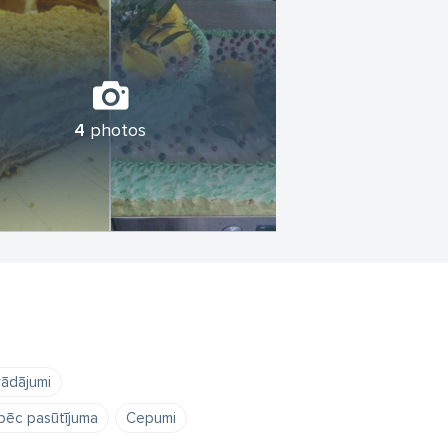
4
photos
rādājumi
 pēc pasūtījuma
Cepumi