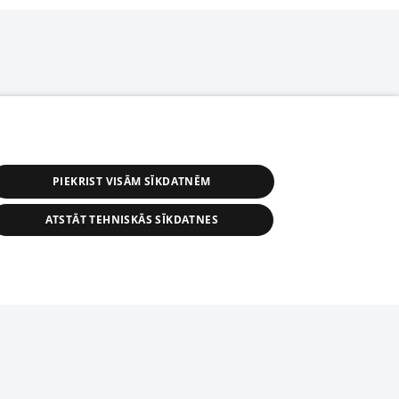
PIEKRIST VISĀM SĪKDATNĒM
ATSTĀT TEHNISKĀS SĪKDATNES
r distribution of 1188 database, its
nformation contained in the database, or