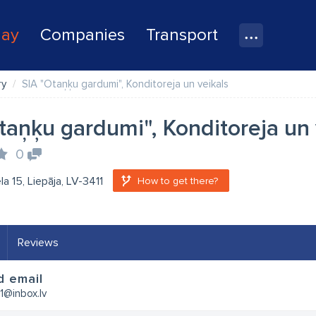
lay
Companies
Transport
ry
SIA "Otaņķu gardumi", Konditoreja un veikals
taņķu gardumi", Konditoreja un 
0
la 15, Liepāja, LV-3411
How to get there?
Reviews
d email
1@inbox.lv