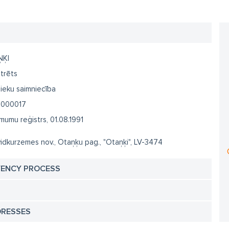
ĶI
trēts
ieku saimniecība
1000017
umu reģistrs, 01.08.1991
idkurzemes nov., Otaņķu pag., "Otaņķi", LV-3474
VENCY PROCESS
DRESSES