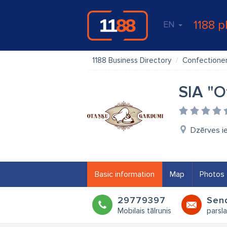
1188 p
EN
1188 Business Directory
Confectione
SIA "O
Dzērves ie
Basic information
Map
Photos
29779397
Sen
Mobilais tālrunis
parsla