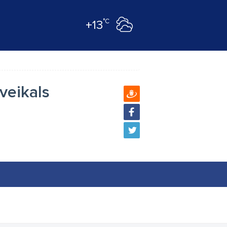
°C
+13
veikals