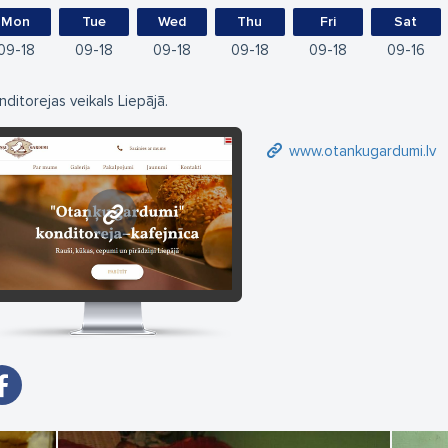
Mon
Tue
Wed
Thu
Fri
Sat
09
18
09
18
09
18
09
18
09
18
09
16
nditorejas veikals Liepājā.
www.otankugardumi.lv
www.otankugardumi.lv