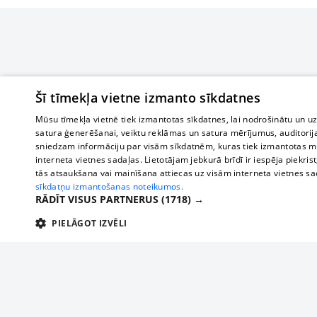
Šī tīmekļa vietne izmanto sīkdatnes
Mūsu tīmekļa vietnē tiek izmantotas sīkdatnes, lai nodrošinātu un u
satura ģenerēšanai, veiktu reklāmas un satura mērījumus, auditorij
sniedzam informāciju par visām sīkdatnēm, kuras tiek izmantotas mū
interneta vietnes sadaļas. Lietotājam jebkurā brīdī ir iespēja piekrist
tās atsaukšana vai mainīšana attiecas uz visām interneta vietnes s
sīkdatņu izmantošanas noteikumos.
RĀDĪT VISUS PARTNERUS
(1718) →
PIELĀGOT IZVĒLI
TEHNISKĀS/OBLIGĀTĀS
STATISTIKAS
M
Tehniskās/