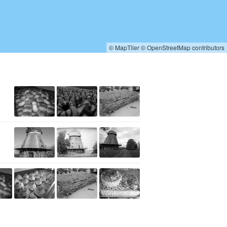
© MapTiler
© OpenStreetMap contributors