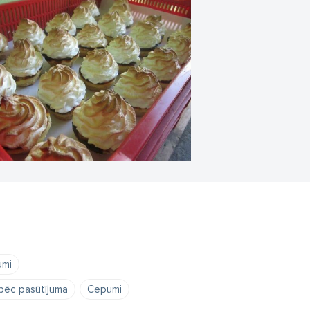
umi
 pēc pasūtījuma
Cepumi