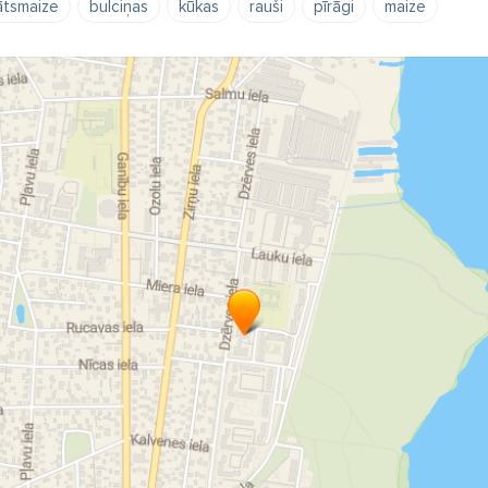
ātsmaize
bulciņas
kūkas
rauši
pīrāgi
maize