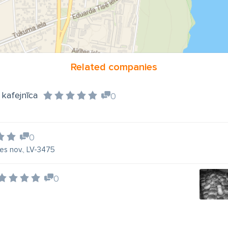
Related companies
 kafejnīca
0
0
es nov., LV-3475
0