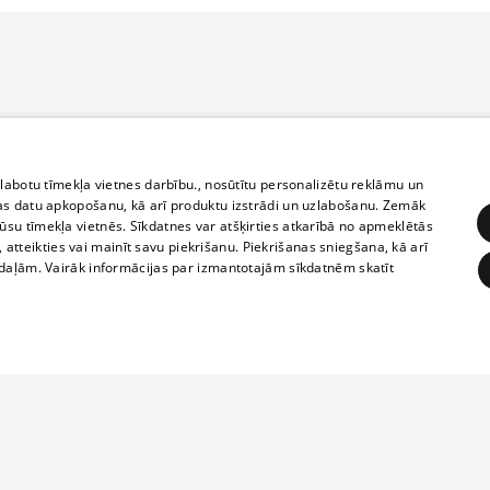
zlabotu tīmekļa vietnes darbību., nosūtītu personalizētu reklāmu un
as datu apkopošanu, kā arī produktu izstrādi un uzlabošanu. Zemāk
su tīmekļa vietnēs. Sīkdatnes var atšķirties atkarībā no apmeklētās
, atteikties vai mainīt savu piekrišanu. Piekrišanas sniegšana, kā arī
adaļām. Vairāk informācijas par izmantotajām sīkdatnēm skatīt
ĒRĶĒŠANA
FUNKCIONĀLĀS
NEKLASIFICĒTĀS
Reproduction, o
obligātās
Statistikas
Mērķēšana
Funkcionālās
Neklasificētās
parts or the i