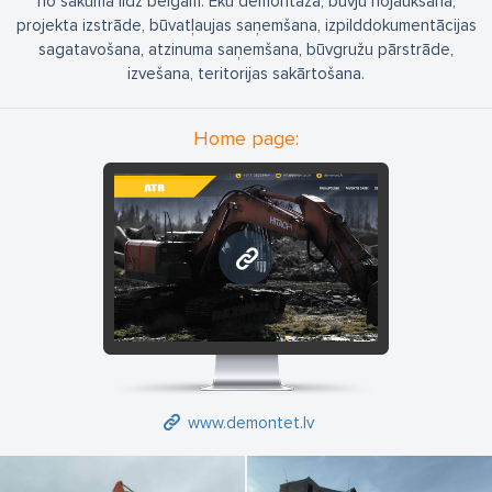
no sākuma līdz beigām. Ēku demontāža, būvju nojaukšana,
projekta izstrāde, būvatļaujas saņemšana, izpilddokumentācijas
sagatavošana, atzinuma saņemšana, būvgružu pārstrāde,
izvešana, teritorijas sakārtošana.
Home page:
www.demontet.lv
www.demontet.lv