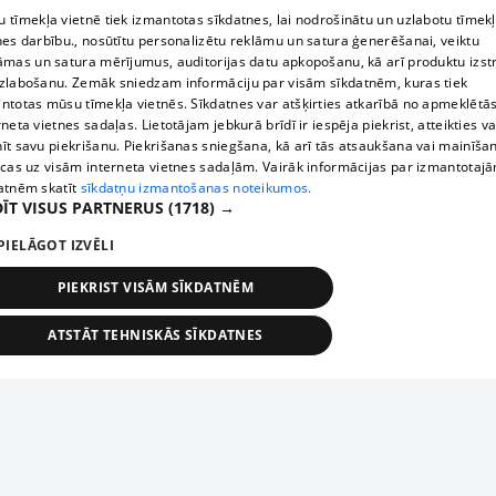
 tīmekļa vietnē tiek izmantotas sīkdatnes, lai nodrošinātu un uzlabotu tīmek
nes darbību., nosūtītu personalizētu reklāmu un satura ģenerēšanai, veiktu
āmas un satura mērījumus, auditorijas datu apkopošanu, kā arī produktu izst
zlabošanu. Zemāk sniedzam informāciju par visām sīkdatnēm, kuras tiek
ntotas mūsu tīmekļa vietnēs. Sīkdatnes var atšķirties atkarībā no apmeklētā
rneta vietnes sadaļas. Lietotājam jebkurā brīdī ir iespēja piekrist, atteikties va
īt savu piekrišanu. Piekrišanas sniegšana, kā arī tās atsaukšana vai mainīša
ecas uz visām interneta vietnes sadaļām. Vairāk informācijas par izmantotaj
atnēm skatīt
sīkdatņu izmantošanas noteikumos.
ĪT VISUS PARTNERUS
(1718) →
PIELĀGOT IZVĒLI
PIEKRIST VISĀM SĪKDATNĒM
ATSTĀT TEHNISKĀS SĪKDATNES
TEHNISKĀS/OBLIGĀTĀS
STATISTIKAS
MĒRĶĒŠANA
FUNKCIONĀLĀS
NEKLASIFICĒTĀS