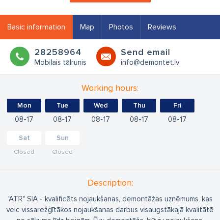
Basic information
Map
Photos
Reviews
28258964
Send email
Mobilais tālrunis
info@demontet.lv
Working hours:
Mon
Tue
Wed
Thu
Fri
08
17
08
17
08
17
08
17
08
17
Sat
Sun
Closed
Closed
Description:
"ATR" SIA - kvalificēts nojaukšanas, demontāžas uzņēmums, kas
veic vissarežģītākos nojaukšanas darbus visaugstākajā kvalitātē