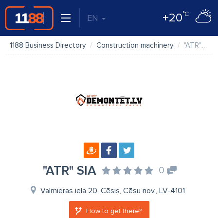
°C
+20
EN
1188 Business Directory
Construction machinery
"ATR" SIA
"ATR" SIA
0
Valmieras iela 20, Cēsis, Cēsu nov., LV-4101
How to get there?