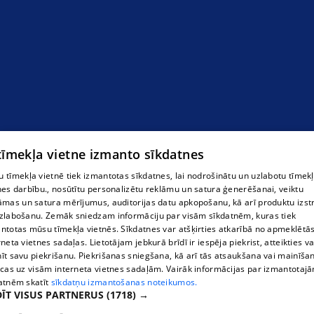
 tīmekļa vietne izmanto sīkdatnes
 tīmekļa vietnē tiek izmantotas sīkdatnes, lai nodrošinātu un uzlabotu tīmek
nes darbību., nosūtītu personalizētu reklāmu un satura ģenerēšanai, veiktu
āmas un satura mērījumus, auditorijas datu apkopošanu, kā arī produktu izst
zlabošanu. Zemāk sniedzam informāciju par visām sīkdatnēm, kuras tiek
ntotas mūsu tīmekļa vietnēs. Sīkdatnes var atšķirties atkarībā no apmeklētā
rneta vietnes sadaļas. Lietotājam jebkurā brīdī ir iespēja piekrist, atteikties va
īt savu piekrišanu. Piekrišanas sniegšana, kā arī tās atsaukšana vai mainīša
ecas uz visām interneta vietnes sadaļām. Vairāk informācijas par izmantotaj
atnēm skatīt
sīkdatņu izmantošanas noteikumos.
ĪT VISUS PARTNERUS
(1718) →