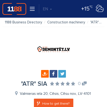
°C
+15
EN
1188 Business Directory
Construction machinery
"ATR" SIA
"ATR" SIA
0
Valmieras iela 20, Cēsis, Cēsu nov., LV-4101
How to get there?