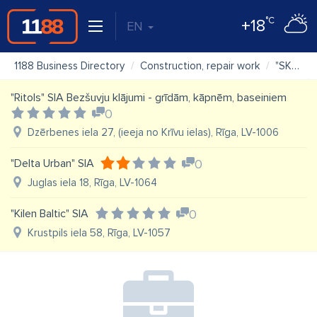
°C
+18
EN
1188 Business Directory
Construction, repair work
"SKH" SIA
"Ritols" SIA Bezšuvju klājumi - grīdām, kāpnēm, baseiniem
0
Dzērbenes iela 27, (ieeja no Krīvu ielas), Rīga, LV-1006
"Delta Urban" SIA
0
Juglas iela 18, Rīga, LV-1064
"Kilen Baltic" SIA
0
Krustpils iela 58, Rīga, LV-1057