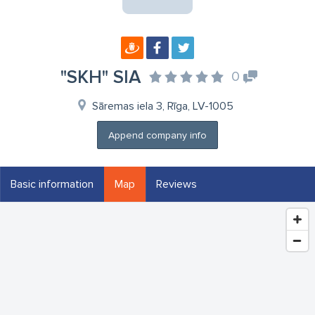
"SKH" SIA
0
Sāremas iela 3, Rīga, LV-1005
Append company info
Basic information
Map
Reviews