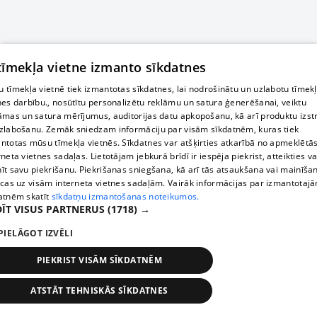
 tīmekļa vietne izmanto sīkdatnes
 tīmekļa vietnē tiek izmantotas sīkdatnes, lai nodrošinātu un uzlabotu tīmek
nes darbību., nosūtītu personalizētu reklāmu un satura ģenerēšanai, veiktu
āmas un satura mērījumus, auditorijas datu apkopošanu, kā arī produktu izst
zlabošanu. Zemāk sniedzam informāciju par visām sīkdatnēm, kuras tiek
ntotas mūsu tīmekļa vietnēs. Sīkdatnes var atšķirties atkarībā no apmeklētā
rneta vietnes sadaļas. Lietotājam jebkurā brīdī ir iespēja piekrist, atteikties va
īt savu piekrišanu. Piekrišanas sniegšana, kā arī tās atsaukšana vai mainīša
ecas uz visām interneta vietnes sadaļām. Vairāk informācijas par izmantotaj
atnēm skatīt
sīkdatņu izmantošanas noteikumos.
ĪT VISUS PARTNERUS
(1718) →
PIELĀGOT IZVĒLI
PIEKRIST VISĀM SĪKDATNĒM
ATSTĀT TEHNISKĀS SĪKDATNES