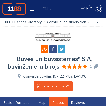
°C
+18
EN
1188 Business Directory
Construction supervision
"Būves un būvsistēmas" SIA, būvinženieru birojs
"Būves un būvsistēmas" SIA,
būvinženieru birojs
0
Kronvalda bulvāris 10 - 22, Rīga, LV-1010
How to get there?
Basic information
Map
Photos
Reviews