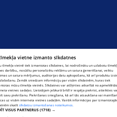
Būves un būvsistēmas
 tīmekļa vietne izmanto sīkdatnes
 tīmekļa vietnē tiek izmantotas sīkdatnes, lai nodrošinātu un uzlabotu tīmek
nes darbību., nosūtītu personalizētu reklāmu un satura ģenerēšanai, veiktu
āmas un satura mērījumus, auditorijas datu apkopošanu, kā arī produktu izst
zlabošanu. Zemāk sniedzam informāciju par visām sīkdatnēm, kuras tiek
ntotas mūsu tīmekļa vietnēs. Sīkdatnes var atšķirties atkarībā no apmeklētā
rneta vietnes sadaļas. Lietotājam jebkurā brīdī ir iespēja piekrist, atteikties va
īt savu piekrišanu. Piekrišanas sniegšana, kā arī tās atsaukšana vai mainīša
ecas uz visām interneta vietnes sadaļām. Vairāk informācijas par izmantotaj
atnēm skatīt
sīkdatņu izmantošanas noteikumos.
ĪT VISUS PARTNERUS
(1718) →