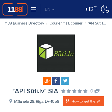
°C
+12
EN
1188 Business Directory
Courier mail, courier
"API Sūti.lv" SIA
"API Sūti.lv" SIA
0
Mālu iela 28, Rīga, LV-1058
How to get there?