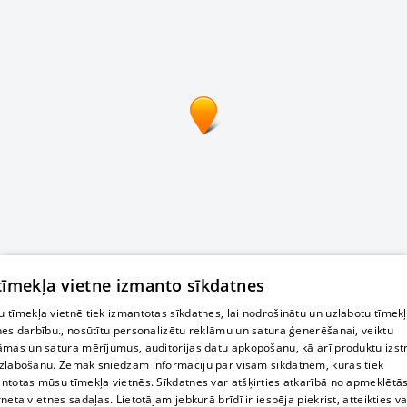
 tīmekļa vietne izmanto sīkdatnes
 tīmekļa vietnē tiek izmantotas sīkdatnes, lai nodrošinātu un uzlabotu tīmek
nes darbību., nosūtītu personalizētu reklāmu un satura ģenerēšanai, veiktu
āmas un satura mērījumus, auditorijas datu apkopošanu, kā arī produktu izst
zlabošanu. Zemāk sniedzam informāciju par visām sīkdatnēm, kuras tiek
ntotas mūsu tīmekļa vietnēs. Sīkdatnes var atšķirties atkarībā no apmeklētā
rneta vietnes sadaļas. Lietotājam jebkurā brīdī ir iespēja piekrist, atteikties va