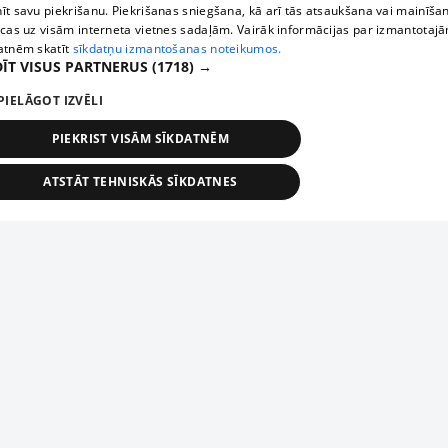
īt savu piekrišanu. Piekrišanas sniegšana, kā arī tās atsaukšana vai mainīša
ecas uz visām interneta vietnes sadaļām. Vairāk informācijas par izmantotaj
atnēm skatīt
sīkdatņu izmantošanas noteikumos.
ĪT VISUS PARTNERUS
(1718) →
PIELĀGOT IZVĒLI
PIEKRIST VISĀM SĪKDATNĒM
ATSTĀT TEHNISKĀS SĪKDATNES
TEHNISKĀS/OBLIGĀTĀS
STATISTIKAS
MĒRĶĒŠANA
FUNKCIONĀLĀS
NEKLASIFICĒTĀS
ehniskās/obligātās
Statistikas
Mērķēšana
Funkcionālās
Neklasificēt
niskās/obligātās sīkdatnes nepieciešamas, lai lietotājs varētu brīvi apmeklēt un pārlūk
Add your company
ekļa vietni un izmantot tās piedāvātās iespējas. Bez šīm sīkdatnēm tīmekļa vietne neva
nvērtīgi darboties un sniegt lietotājam nepieciešamo informāciju.
If your company is not in our database, please fill in a