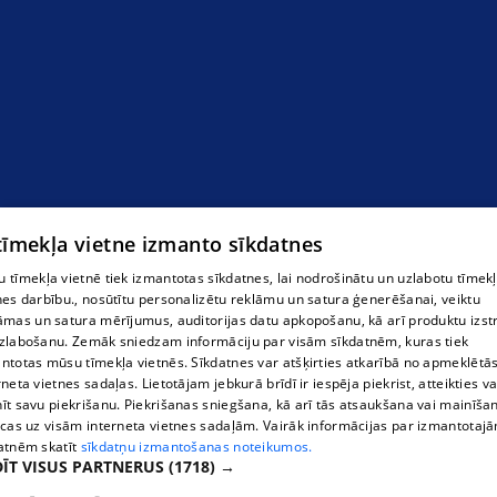
 tīmekļa vietne izmanto sīkdatnes
 tīmekļa vietnē tiek izmantotas sīkdatnes, lai nodrošinātu un uzlabotu tīmek
nes darbību., nosūtītu personalizētu reklāmu un satura ģenerēšanai, veiktu
āmas un satura mērījumus, auditorijas datu apkopošanu, kā arī produktu izst
zlabošanu. Zemāk sniedzam informāciju par visām sīkdatnēm, kuras tiek
ntotas mūsu tīmekļa vietnēs. Sīkdatnes var atšķirties atkarībā no apmeklētā
rneta vietnes sadaļas. Lietotājam jebkurā brīdī ir iespēja piekrist, atteikties va
īt savu piekrišanu. Piekrišanas sniegšana, kā arī tās atsaukšana vai mainīša
ecas uz visām interneta vietnes sadaļām. Vairāk informācijas par izmantotaj
atnēm skatīt
sīkdatņu izmantošanas noteikumos.
ĪT VISUS PARTNERUS
(1718) →