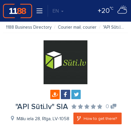
°C
+20
EN
1188 Business Directory
Courier mail, courier
"API Sūti.lv" SIA
"API Sūti.lv" SIA
0
Mālu iela 28, Rīga, LV-1058
How to get there?