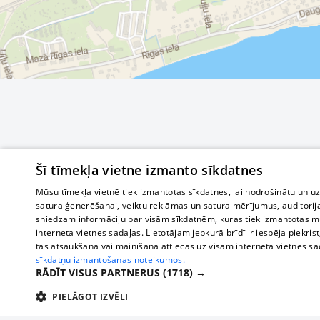
Šī tīmekļa vietne izmanto sīkdatnes
Mūsu tīmekļa vietnē tiek izmantotas sīkdatnes, lai nodrošinātu un u
satura ģenerēšanai, veiktu reklāmas un satura mērījumus, auditorij
sniedzam informāciju par visām sīkdatnēm, kuras tiek izmantotas mū
interneta vietnes sadaļas. Lietotājam jebkurā brīdī ir iespēja piekrist
tās atsaukšana vai mainīšana attiecas uz visām interneta vietnes s
sīkdatņu izmantošanas noteikumos.
RĀDĪT VISUS PARTNERUS
(1718) →
PIELĀGOT IZVĒLI