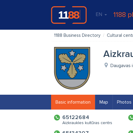
1188 p
EN
1188 Business Directory
Cultural cent
Aizkra
Daugavas ie
Basic information
Map
Photos
65122684
Aizkraukles kultūras centrs