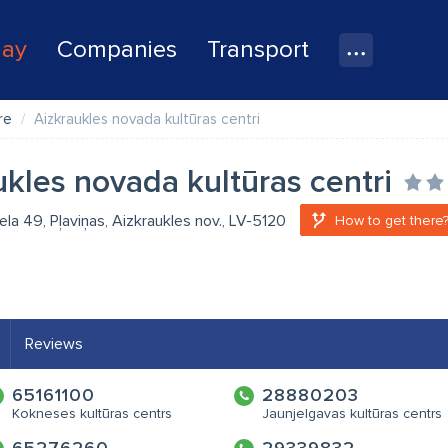
lay
Companies
Transport
re
Aizkraukles novada kultūras centri
ukles novada kultūras centri
la 49, Pļaviņas, Aizkraukles nov., LV-5120
How to get there
Reviews
65161100
28880203
Kokneses kultūras centrs
Jaunjelgavas kultūras centrs