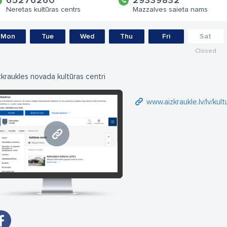
65276260
29339832
Neretas kultūras centrs
Mazzalves saieta nams
Mon
Tue
Wed
Thu
Fri
Sat
Closed
zkraukles novada kultūras centri
www.aizkraukle.lv/lv/kult
www.aizkraukle.lv