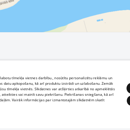
zlabotu tīmekļa vietnes darbību., nosūtītu personalizētu reklāmu un
as datu apkopošanu, kā arī produktu izstrādi un uzlabošanu. Zemāk
su tīmekļa vietnēs. Sīkdatnes var atšķirties atkarībā no apmeklētās
, atteikties vai mainīt savu piekrišanu. Piekrišanas sniegšana, kā arī
adaļām. Vairāk informācijas par izmantotajām sīkdatnēm skatīt