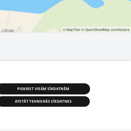
© MapTiler
© OpenStreetMap contributors
PIEKRIST VISĀM SĪKDATNĒM
ATSTĀT TEHNISKĀS SĪKDATNES