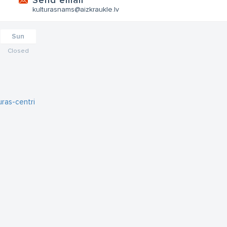
Send email
kulturasnams@aizkraukle.lv
Sun
Closed
uras-centri