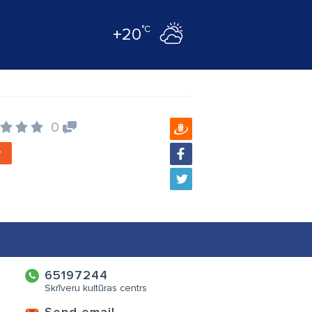
°C
+20
0
?
65197244
Skrīveru kultūras centrs