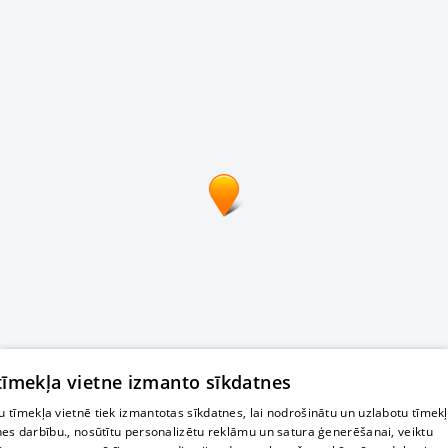
 tīmekļa vietne izmanto sīkdatnes
 tīmekļa vietnē tiek izmantotas sīkdatnes, lai nodrošinātu un uzlabotu tīmek
nes darbību., nosūtītu personalizētu reklāmu un satura ģenerēšanai, veiktu