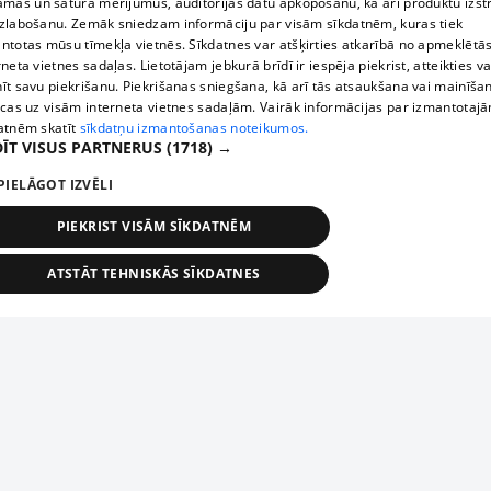
āmas un satura mērījumus, auditorijas datu apkopošanu, kā arī produktu izst
zlabošanu. Zemāk sniedzam informāciju par visām sīkdatnēm, kuras tiek
ntotas mūsu tīmekļa vietnēs. Sīkdatnes var atšķirties atkarībā no apmeklētā
rneta vietnes sadaļas. Lietotājam jebkurā brīdī ir iespēja piekrist, atteikties va
īt savu piekrišanu. Piekrišanas sniegšana, kā arī tās atsaukšana vai mainīša
ecas uz visām interneta vietnes sadaļām. Vairāk informācijas par izmantotaj
atnēm skatīt
sīkdatņu izmantošanas noteikumos.
ĪT VISUS PARTNERUS
(1718) →
PIELĀGOT IZVĒLI
PIEKRIST VISĀM SĪKDATNĒM
ATSTĀT TEHNISKĀS SĪKDATNES
TEHNISKĀS/OBLIGĀTĀS
STATISTIKAS
MĒRĶĒŠANA
FUNKCIONĀLĀS
NEKLASIFICĒTĀS
ehniskās/obligātās
Statistikas
Mērķēšana
Funkcionālās
Neklasificēt