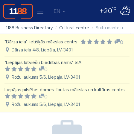
°C
+20
EN
1188 Business Directory
Cultural centre
Suitu mantojuma krātuve
"Dārza iela" lietišķās mākslas centrs
0
Dārza iela 4/8, Liepāja, LV-3401
"Liepājas latviešu biedrības nams" SIA
0
Rožu laukums 5/6, Liepāja, LV-3401
Liepājas pilsētas domes Tautas mākslas un kultūras centrs
0
Rožu laukums 5/6, Liepāja, LV-3401