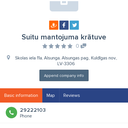
Suitu mantojuma krātuve
0
Skolas iela 11a, Alsunga, Alsungas pag., Kuldīgas nov.,
LV-3306
Append company info
Basic information
Map
Reviews
29222103
Phone