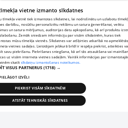
 tīmekļa vietne izmanto sīkdatnes
 tīmekļa vietnē tiek izmantotas sīkdatnes, lai nodrošinātu un uzlabotu tīmek
nes darbību., nosūtītu personalizētu reklāmu un satura ģenerēšanai, veiktu
āmas un satura mērījumus, auditorijas datu apkopošanu, kā arī produktu izst
zlabošanu. Zemāk sniedzam informāciju par visām sīkdatnēm, kuras tiek
ntotas mūsu tīmekļa vietnēs. Sīkdatnes var atšķirties atkarībā no apmeklētā
rneta vietnes sadaļas. Lietotājam jebkurā brīdī ir iespēja piekrist, atteikties va
īt savu piekrišanu. Piekrišanas sniegšana, kā arī tās atsaukšana vai mainīša
ecas uz visām interneta vietnes sadaļām. Vairāk informācijas par izmantotaj
atnēm skatīt
sīkdatņu izmantošanas noteikumos.
ĪT VISUS PARTNERUS
(1718) →
PIELĀGOT IZVĒLI
PIEKRIST VISĀM SĪKDATNĒM
ATSTĀT TEHNISKĀS SĪKDATNES
TEHNISKĀS/OBLIGĀTĀS
STATISTIKAS
MĒRĶĒŠANA
FUNKCIONĀLĀS
NEKLASIFICĒTĀS