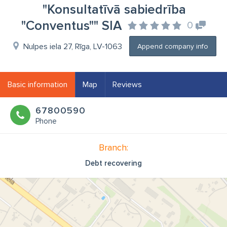
"Konsultatīvā sabiedrība
"Conventus"" SIA
0
Nulpes iela 27, Rīga, LV-1063
Append company info
Basic information
Map
Reviews
67800590
Phone
Branch:
Debt recovering