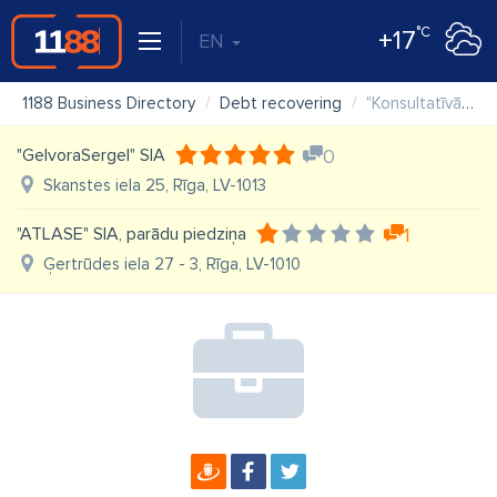
°C
+17
EN
1188 Business Directory
Debt recovering
"Konsultatīvā sabiedrība "Conventus"" SIA
"GelvoraSergel" SIA
0
Skanstes iela 25, Rīga, LV-1013
"ATLASE" SIA, parādu piedziņa
1
Ģertrūdes iela 27 - 3, Rīga, LV-1010