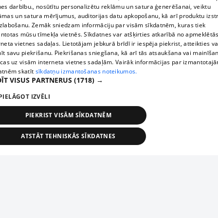
nes darbību., nosūtītu personalizētu reklāmu un satura ģenerēšanai, veiktu
āmas un satura mērījumus, auditorijas datu apkopošanu, kā arī produktu izst
zlabošanu. Zemāk sniedzam informāciju par visām sīkdatnēm, kuras tiek
ntotas mūsu tīmekļa vietnēs. Sīkdatnes var atšķirties atkarībā no apmeklētā
rneta vietnes sadaļas. Lietotājam jebkurā brīdī ir iespēja piekrist, atteikties va
īt savu piekrišanu. Piekrišanas sniegšana, kā arī tās atsaukšana vai mainīša
ecas uz visām interneta vietnes sadaļām. Vairāk informācijas par izmantotaj
atnēm skatīt
sīkdatņu izmantošanas noteikumos.
ĪT VISUS PARTNERUS
(1718) →
PIELĀGOT IZVĒLI
PIEKRIST VISĀM SĪKDATNĒM
ATSTĀT TEHNISKĀS SĪKDATNES
TEHNISKĀS/OBLIGĀTĀS
STATISTIKAS
MĒRĶĒŠANA
FUNKCIONĀLĀS
NEKLASIFICĒTĀS