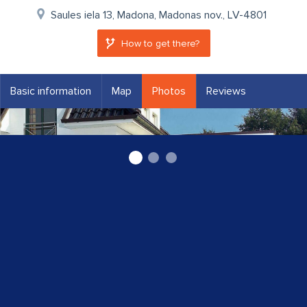
Saules iela 13, Madona, Madonas nov., LV-4801
How to get there?
Basic information
Map
Photos
Reviews
Ravex garāžu vārti