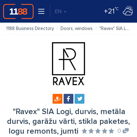
°C
+21
EN
1188 Business Directory
Doors, windows
"Ravex" SIA Logi, durvis, metāla durvis, garāžu vārti, stikla paketes, logu remonts, jumti
"Ravex" SIA Logi, durvis, metāla
durvis, garāžu vārti, stikla paketes,
logu remonts, jumti
0