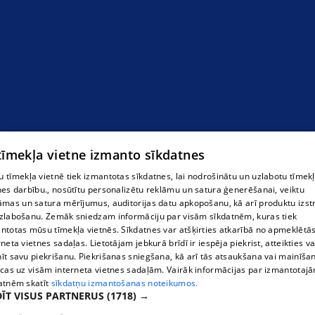
 tīmekļa vietne izmanto sīkdatnes
 tīmekļa vietnē tiek izmantotas sīkdatnes, lai nodrošinātu un uzlabotu tīmek
nes darbību., nosūtītu personalizētu reklāmu un satura ģenerēšanai, veiktu
āmas un satura mērījumus, auditorijas datu apkopošanu, kā arī produktu izst
zlabošanu. Zemāk sniedzam informāciju par visām sīkdatnēm, kuras tiek
ntotas mūsu tīmekļa vietnēs. Sīkdatnes var atšķirties atkarībā no apmeklētā
rneta vietnes sadaļas. Lietotājam jebkurā brīdī ir iespēja piekrist, atteikties va
īt savu piekrišanu. Piekrišanas sniegšana, kā arī tās atsaukšana vai mainīša
ecas uz visām interneta vietnes sadaļām. Vairāk informācijas par izmantotaj
atnēm skatīt
sīkdatņu izmantošanas noteikumos.
ĪT VISUS PARTNERUS
(1718) →