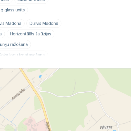
ng glass units
vis Madona
Durvis Madonā
a
Horizontālās žalūzijas
urvju ražošana
Koka logu izgatavošana
donā
Logi Madona
Metāla durvis
ju tirdzniecība
PVC durvis
ražošana
PVC durvju tirdzniecība
C logu projektēšana
a
Plastikāta durvis
Plastikāta logi
tikāta logu ražošana