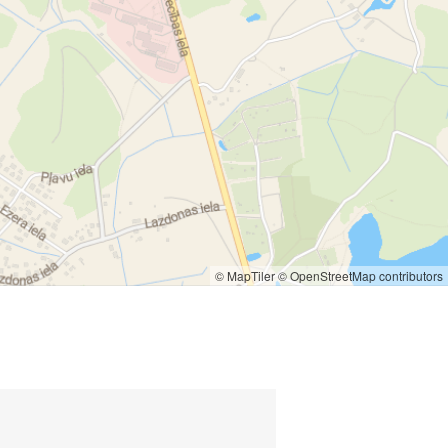
sas durvis
Plastmasas durvju ražošana
 izgatavošana
asas logu tirdzniecība
 tirdzniecība
Rullo žalūzijas
rvju montāža
durvju ražošana
rvis
Žalūzijas
Žalūzijas Madona
© MapTiler
© OpenStreetMap contributors