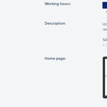
Working hours:
Description:
Uz
re
SI
kva
Mē
Home page:
pr
Uz
at