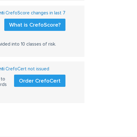
mti
CrefoScore changes in last 7
What is CrefoScore?
ided into 10 classes of risk.
mti
CrefoCert not issued
 to
Order CrefoCert
ards