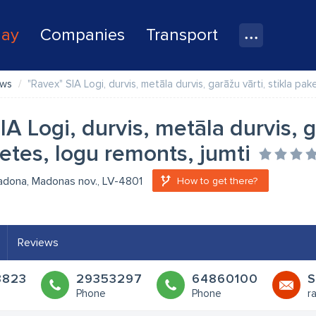
lay
Companies
Transport
ows
"Ravex" SIA Logi, durvis, metāla durvis, garāžu vārti, stikla pa
IA Logi, durvis, metāla durvis, g
ketes, logu remonts, jumti
Madona, Madonas nov., LV-4801
How to get there?
Reviews
3823
29353297
64860100
S
Phone
Phone
r