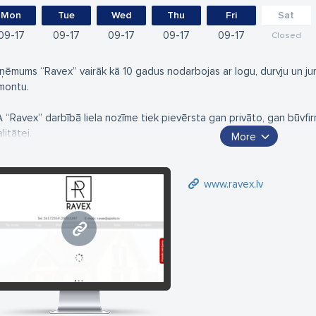
Mon
Tue
Wed
Thu
Fri
Sat
09
17
09
17
09
17
09
17
09
17
Closed
ņēmums “Ravex” vairāk kā 10 gadus nodarbojas ar logu, durvju un j
montu.
A “Ravex” darbībā liela nozīme tiek pievērsta gan privāto, gan būvfi
litātei.
More
s atrodamies Madonā, Saules iela 9, kur veicam pasūtījumu apstrādi
ecīzu realizāciju. Birojā ir iespējams iepazīties ar firmas piedāvāto pr
www.ravex.lv
ņēmumā strādā montāžas brigāde, kas profesionāli veic augstas kva
sauksmes ir pierādījums mūsu darba augstajai kvalitātei.
www.ravex.lv