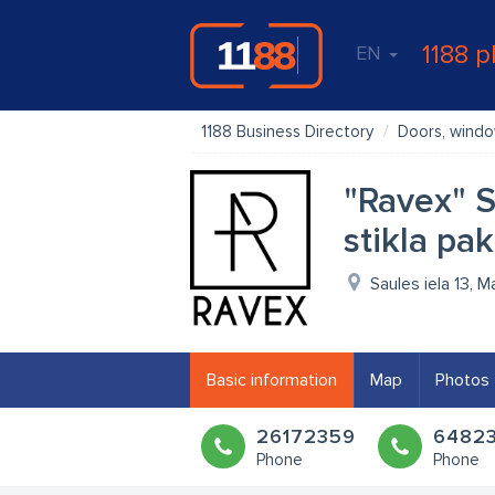
1188 p
EN
1188 Business Directory
Doors, wind
"Ravex" S
stikla pa
Saules iela 13, 
Basic information
Map
Photos
26172359
6482
Phone
Phone