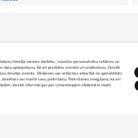
zlabotu tīmekļa vietnes darbību., nosūtītu personalizētu reklāmu un
as datu apkopošanu, kā arī produktu izstrādi un uzlabošanu. Zemāk
su tīmekļa vietnēs. Sīkdatnes var atšķirties atkarībā no apmeklētās
, atteikties vai mainīt savu piekrišanu. Piekrišanas sniegšana, kā arī
adaļām. Vairāk informācijas par izmantotajām sīkdatnēm skatīt
ĒRĶĒŠANA
FUNKCIONĀLĀS
NEKLASIFICĒTĀS