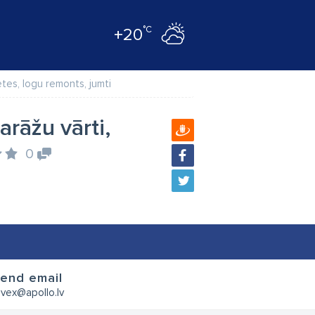
°C
+20
ketes, logu remonts, jumti
arāžu vārti,
0
end email
avex@apollo.lv