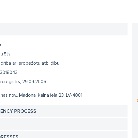
x
trēts
drība ar ierobežotu atbildību
3018043
creģistrs, 29.09.2006
as nov., Madona, Kalna iela 23, LV-4801
VENCY PROCESS
DRESSES