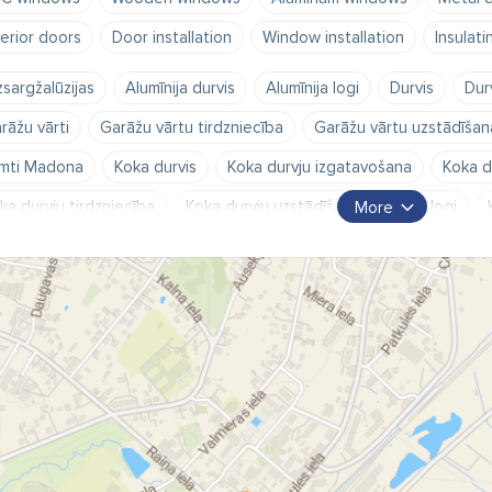
terior doors
Door installation
Window installation
Insulati
zsargžalūzijas
Alumīnija durvis
Alumīnija logi
Durvis
Dur
rāžu vārti
Garāžu vārtu tirdzniecība
Garāžu vārtu uzstādīšan
mti Madona
Koka durvis
Koka durvju izgatavošana
Koka d
ka durvju tirdzniecība
Koka durvju uzstādīšana
Koka logi
More
ka logu tirdzniecība
Koka logu uzstādīšana
Logi
Logi Ma
tāla durvju izgatavošana
Metāla durvju ražošana
Metāla durv
tāla durvju uzstādīšana
Mušu sieti
Mušu sietu tirdzniecība
C durvju izgatavošana
PVC durvju projektēšana
PVC durvju 
C durvju uzstādīšana
PVC logi
PVC logu izgatavošana
PV
C logu ražošana
PVC logu tirdzniecība
PVC logu uzstādīšan
astikāta logu izgatavošana
Plastikāta logu projektēšana
Plas