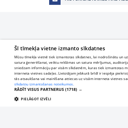
Šī tīmekļa vietne izmanto sīkdatnes
Mūsu tīmekļa vietnē tiek izmantotas sīkdatnes, lai nodrošinātu un u
satura ģenerēšanai, veiktu reklāmas un satura mērījumus, auditorij
sniedzam informāciju par visām sīkdatnēm, kuras tiek izmantotas mū
interneta vietnes sadaļas. Lietotājam jebkurā brīdī ir iespēja piekrist
tās atsaukšana vai mainīšana attiecas uz visām interneta vietnes s
sīkdatņu izmantošanas noteikumos.
RĀDĪT VISUS PARTNERUS
(1718) →
PIELĀGOT IZVĒLI
TEHNISKĀS/OBLIGĀTĀS
STATISTIKAS
M