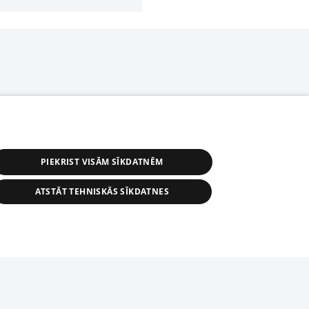
PIEKRIST VISĀM SĪKDATNĒM
ATSTĀT TEHNISKĀS SĪKDATNES