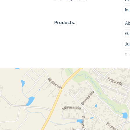
In
Products:
Ai
Ga
Ju
Ko
Ko
Me
Me
PV
PV
PV
Pl