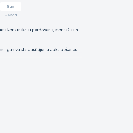
Sun
Closed
umtu konstrukciju pārdošanu, montāžu un
rmu, gan valsts pasūtījumu apkalpošanas
, klientu apkalpošanu un pasūtījumu
odukciju.
litātes montāžas darbus. Klientu