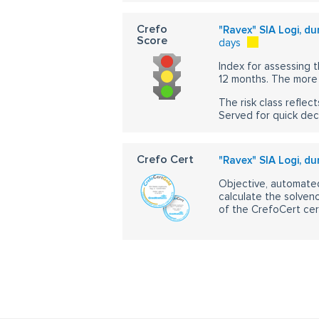
Crefo
"Ravex" SIA Logi, dur
Score
days
Index for assessing t
12 months. The more 
The risk class reflect
Served for quick dec
Crefo Cert
"Ravex" SIA Logi, dur
Objective, automated
calculate the solvenc
of the CrefoCert cert