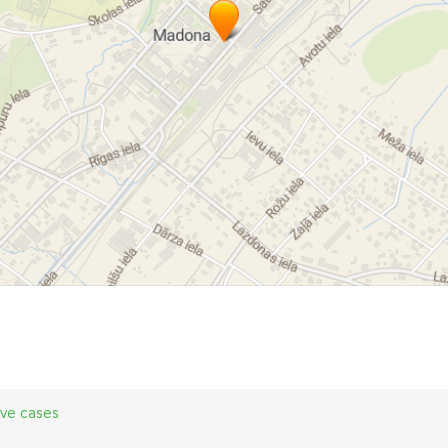
astikāta logu tirdzniecība
Plastikāta logu uzstādīšana
Plastma
astmasas durvju izgatavošana
Plastmasas durvju projektēšana
astmasas durvju tirdzniecība
Plastmasas logi
Plastmasas logu
astmasas logu projektēšana
Plastmasas logu ražošana
Plastm
astmasas logu uzstādīšana
Pretinsektu sieti
Pretinsektu sietu
ikla paketes
Stikla pakešu nomaiņa
Vertikālās žalūzijas
du
rvju serviss
iekšdurvis
logu montāža
logu serviss
ārdu
lūziju tirdzniecība
Žalūziju uzstādīšana
ive cases