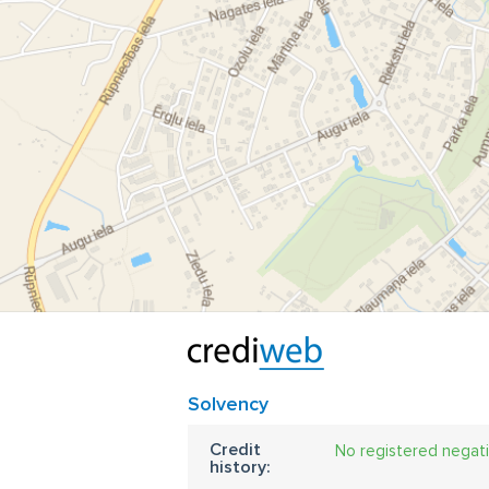
Pl
Pl
Pl
Pl
Pl
St
du
Ža
Solvency
Credit
No registered negat
history: