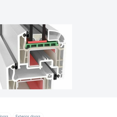
doors
Exterior doors