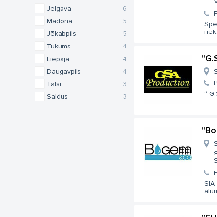
V
Jelgava
6
Madona
5
Spec
nek.
Jēkabpils
5
Tukums
4
"G.
Liepāja
4
Daugavpils
4
S
Talsi
3
“ G.
Saldus
3
"Bo
S
S
S
SIA
alum