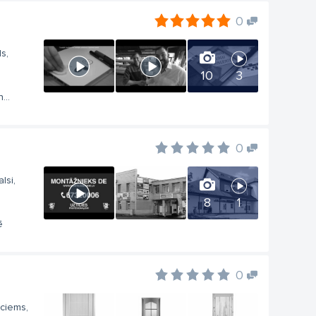
0
s,
10
3
...
0
lsi,
8
1
ē
0
vciems,