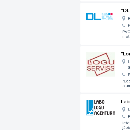
"DL
R
PVC,
metā
"Lo
L
S
"Log
alum
Lab
U
Iete
jāpi