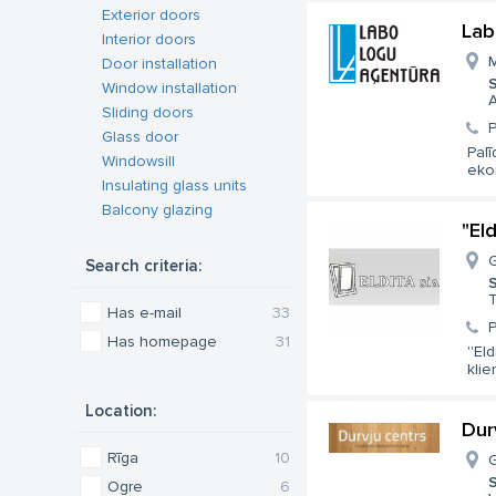
Exterior doors
Lab
Interior doors
M
Door installation
S
Window installation
A
Sliding doors
Glass door
Palī
Windowsill
eko
Insulating glass units
Balcony glazing
"Eld
G
Search criteria:
S
Has e-mail
33
Has homepage
31
''El
klie
Location:
Dur
Rīga
10
G
S
Ogre
6