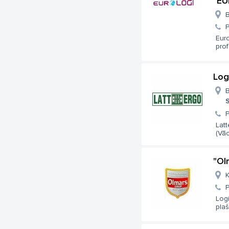
"EU
B
Euro
prof
Log
B
S
Latt
(Vāci
"Ol
K
Logi
plaš