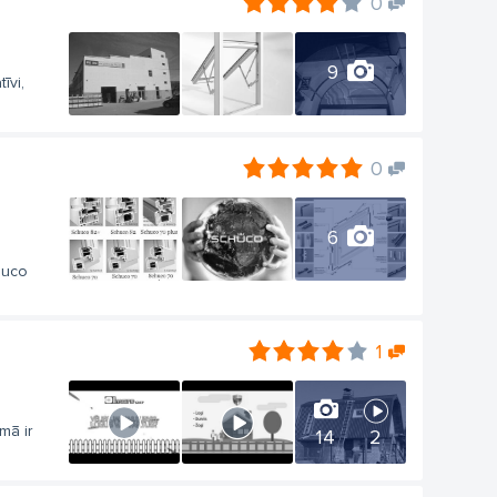
0
9
īvi,
0
6
huco
1
mā ir
14
2