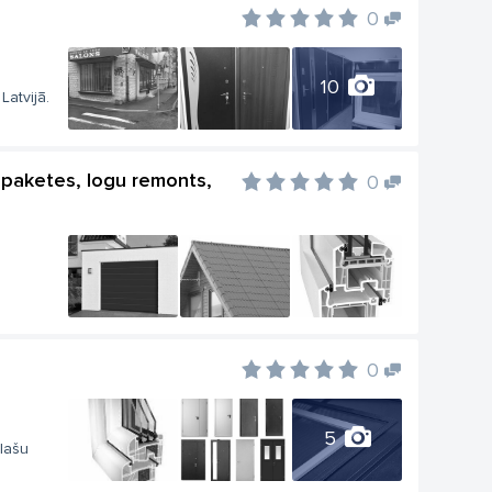
0
10
Latvijā.
la paketes, logu remonts,
0
0
5
plašu