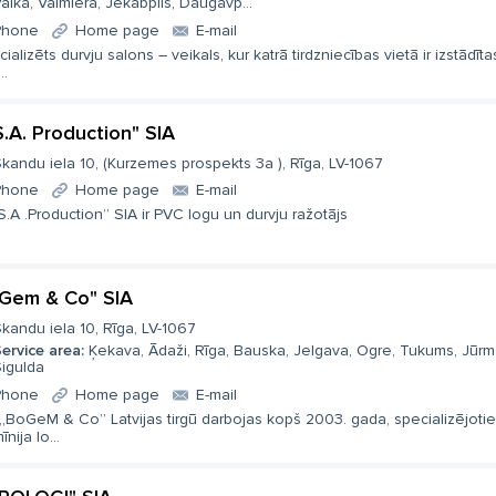
alka, Valmiera, Jēkabpils, Daugavp...
Phone
Home page
E-mail
ializēts durvju salons – veikals, kur katrā tirdzniecības vietā ir izstādīta
..
S.A. Production" SIA
kandu iela 10, (Kurzemes prospekts 3a ), Rīga, LV-1067
Phone
Home page
E-mail
S.A .Production” SIA ir PVC logu un durvju ražotājs
Gem & Co" SIA
kandu iela 10, Rīga, LV-1067
ervice area:
Ķekava, Ādaži, Rīga, Bauska, Jelgava, Ogre, Tukums, Jūrm
igulda
Phone
Home page
E-mail
 „BoGeM & Co” Latvijas tirgū darbojas kopš 2003. gada, specializējoti
īnija lo...