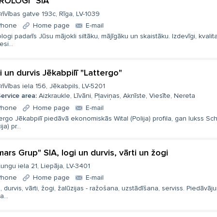
ROLOGI" SIA
rīvības gatve 193c, Rīga, LV-1039
Phone
Home page
E-mail
logi padarīs Jūsu mājokli siltāku, mājīgāku un skaistāku. Izdevīgi, kvalitat
esi...
i un durvis Jēkabpilī "Lattergo"
rīvības iela 156, Jēkabpils, LV-5201
ervice area:
Aizkraukle, Līvāni, Pļaviņas, Aknīste, Viesīte, Nereta
Phone
Home page
E-mail
ergo Jēkabpilī piedāvā ekonomiskās Wital (Polija) profila, gan lukss Sc
ja) pr...
mars Grup" SIA, logi un durvis, vārti un žogi
ungu iela 21, Liepāja, LV-3401
Phone
Home page
E-mail
, durvis, vārti, žogi, žalūzijas - ražošana, uzstādīšana, serviss. Piedāvāju
a...