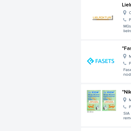
Liel
O
Mūs
lielr
"Fa
M
Fase
nod
"Ni
M
SIA 
rem