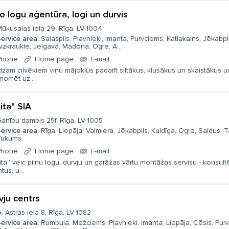
o logu aģentūra, logi un durvis
ūkusalas iela 29, Rīga, LV-1004
ervice area:
Salaspils, Pļavnieki, Imanta, Purvciems, Katlakalns, Jēkabpil
izkraukle, Jelgava, Madona, Ogre, A...
Phone
Home page
E-mail
dzam cilvēkiem viņu mājokļus padarīt siltākus, klusākus un skaistākus un
nomēt uz...
ita" SIA
anību dambis 25f, Rīga, LV-1005
ervice area:
Rīga, Liepāja, Valmiera, Jēkabpils, Kuldīga, Ogre, Saldus, Ta
Tukums
Phone
Home page
E-mail
dita'' veic pilnu logu, durvju un garāžas vārtu montāžas servisu - konsult
ntus, u...
vju centrs
. Astras iela 8, Rīga, LV-1082
ervice area:
Rumbula, Mežciems, Pļavnieki, Imanta, Liepāja, Cēsis, Pur