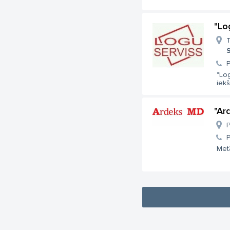
"Lo
T
S
"Log
iekš
"Ar
P
Metā