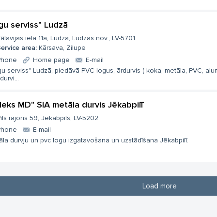
gu serviss" Ludzā
ālavijas iela 11a, Ludza, Ludzas nov., LV-5701
ervice area:
Kārsava, Zilupe
Phone
Home page
E-mail
u serviss" Ludzā, piedāvā PVC logus, ārdurvis ( koka, metāla, PVC, alum
durvi...
deks MD" SIA metāla durvis Jēkabpilī
ils rajons 59, Jēkabpils, LV-5202
Phone
E-mail
la durvju un pvc logu izgatavošana un uzstādīšana Jēkabpilī.
Load more