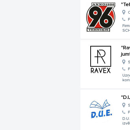
"Te
C
Firm
SCH
"Ra
jum
S
Uzņ
kons
"D.U
S
D.U.
izvēl