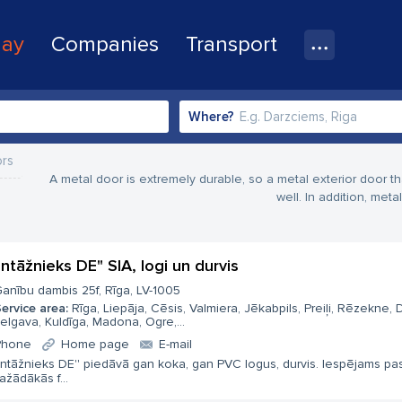
lay
Companies
Transport
Where?
ors
A metal door is extremely durable, so a metal exterior door th
well. In addition, met
ntāžnieks DE" SIA, logi un durvis
anību dambis 25f, Rīga, LV-1005
ervice area:
Rīga, Liepāja, Cēsis, Valmiera, Jēkabpils, Preiļi, Rēzekne,
elgava, Kuldīga, Madona, Ogre,...
Phone
Home page
E-mail
ntāžnieks DE'' piedāvā gan koka, gan PVC logus, durvis. Iespējams pas
ažādākās f...