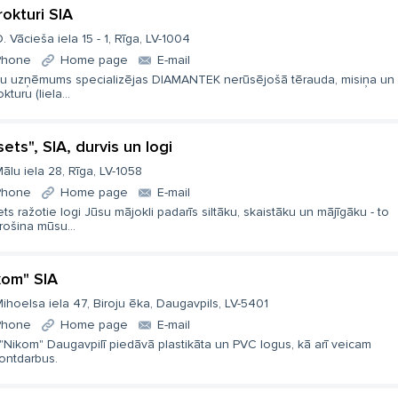
rokturi SIA
. Vācieša iela 15 - 1, Rīga, LV-1004
Phone
Home page
E-mail
u uzņēmums specializējas DIAMANTEK nerūsējošā tērauda, misiņa un
okturu (liela...
sets", SIA, durvis un logi
ālu iela 28, Rīga, LV-1058
Phone
Home page
E-mail
ts ražotie logi Jūsu mājokli padarīs siltāku, skaistāku un mājīgāku - to
rošina mūsu...
kom" SIA
ihoelsa iela 47, Biroju ēka, Daugavpils, LV-5401
Phone
Home page
E-mail
"Nikom" Daugavpilī piedāvā plastikāta un PVC logus, kā arī veicam
ontdarbus.