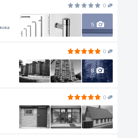
0
5
 koka
0
8
0