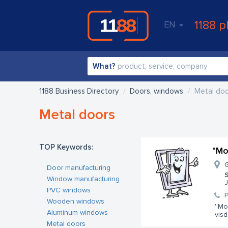
1188 p
EN
What?
1188 Business Directory
Doors, windows
Metal do
Metal doors
TOP Keywords:
"Mo
G
Door manufacturing
S
Window manufacturing
J
PVC windows
Wooden windows
''Mo
Aluminum windows
visd
Metal doors