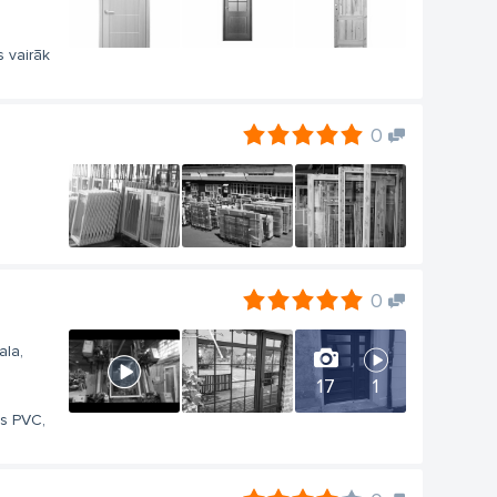
s vairāk
0
0
ala,
17
1
es PVC,