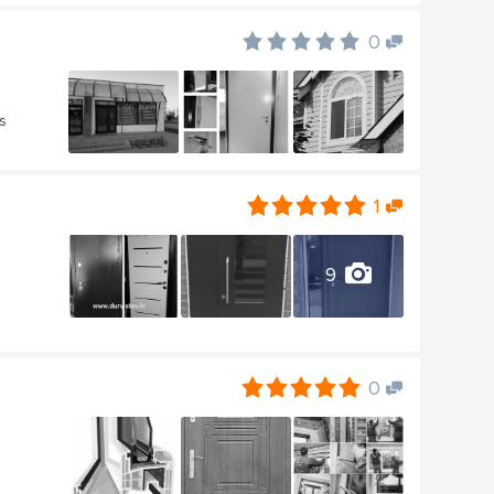
0
s
1
9
0