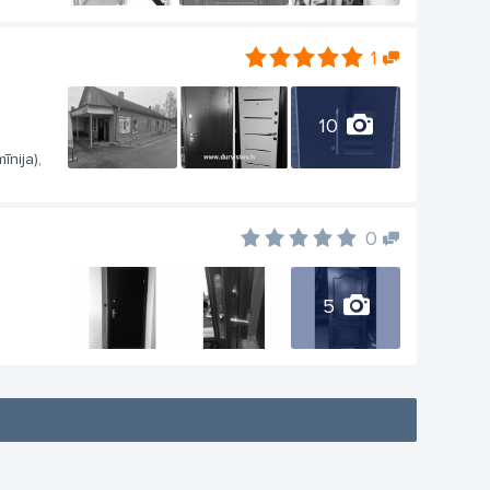
1
10
īnija),
0
5