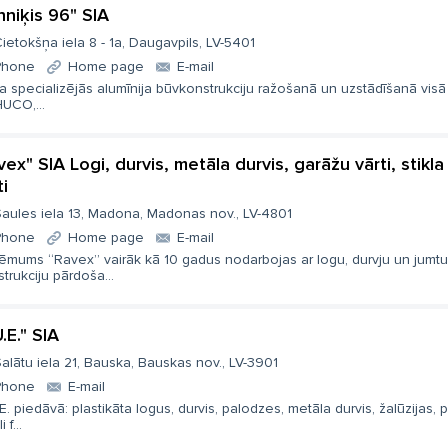
hniķis 96" SIA
ietokšņa iela 8 - 1a, Daugavpils, LV-5401
Phone
Home page
E-mail
a specializējās alumīnija būvkonstrukciju ražošanā un uzstādīšanā visā 
UCO,...
vex" SIA Logi, durvis, metāla durvis, garāžu vārti, stik
ti
aules iela 13, Madona, Madonas nov., LV-4801
Phone
Home page
E-mail
ēmums “Ravex” vairāk kā 10 gadus nodarbojas ar logu, durvju un jumtu
trukciju pārdoša...
.E." SIA
alātu iela 21, Bauska, Bauskas nov., LV-3901
Phone
E-mail
E. piedāvā: plastikāta logus, durvis, palodzes, metāla durvis, žalūzijas, 
i f...