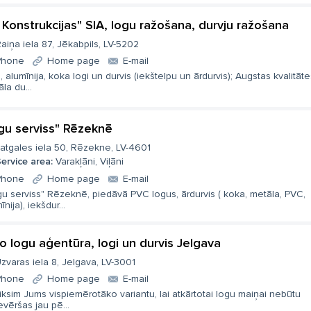
 Konstrukcijas" SIA, logu ražošana, durvju ražošana
aiņa iela 87, Jēkabpils, LV-5202
Phone
Home page
E-mail
 alumīnija, koka logi un durvis (iekštelpu un ārdurvis); Augstas kvalitāte
la du...
gu serviss" Rēzeknē
atgales iela 50, Rēzekne, LV-4601
ervice area:
Varakļāni, Viļāni
Phone
Home page
E-mail
u serviss" Rēzeknē, piedāvā PVC logus, ārdurvis ( koka, metāla, PVC,
īnija), iekšdur...
o logu aģentūra, logi un durvis Jelgava
zvaras iela 8, Jelgava, LV-3001
Phone
Home page
E-mail
iksim Jums vispiemērotāko variantu, lai atkārtotai logu maiņai nebūtu
evēršas jau pē...