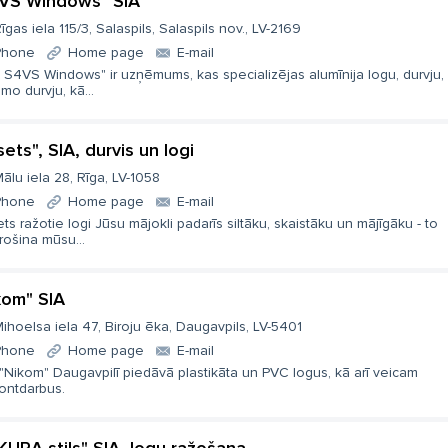
VS Windows" SIA
īgas iela 115/3, Salaspils, Salaspils nov., LV-2169
Phone
Home page
E-mail
 S4VS Windows" ir uzņēmums, kas specializējas alumīnija logu, durvju,
mo durvju, kā...
sets", SIA, durvis un logi
ālu iela 28, Rīga, LV-1058
Phone
Home page
E-mail
ts ražotie logi Jūsu mājokli padarīs siltāku, skaistāku un mājīgāku - to
rošina mūsu...
kom" SIA
ihoelsa iela 47, Biroju ēka, Daugavpils, LV-5401
Phone
Home page
E-mail
"Nikom" Daugavpilī piedāvā plastikāta un PVC logus, kā arī veicam
ontdarbus.