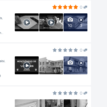
0
s,
10
3
...
0
lsi,
8
1
ē
0