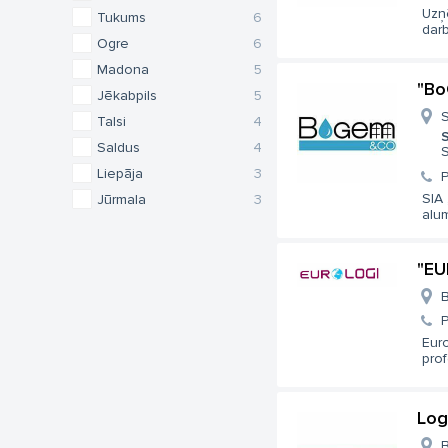
Uzņ
Tukums
6
darb
Ogre
6
Madona
5
"Bo
Jēkabpils
5
S
Talsi
4
S
Saldus
4
S
Liepāja
3
SIA
Jūrmala
3
alum
"EU
B
Euro
prof
Log
B