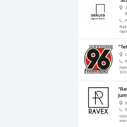
"SE
J
S
Ražo
rajon
"Te
C
Firm
SCH
"Ra
jum
S
Uzņ
kons