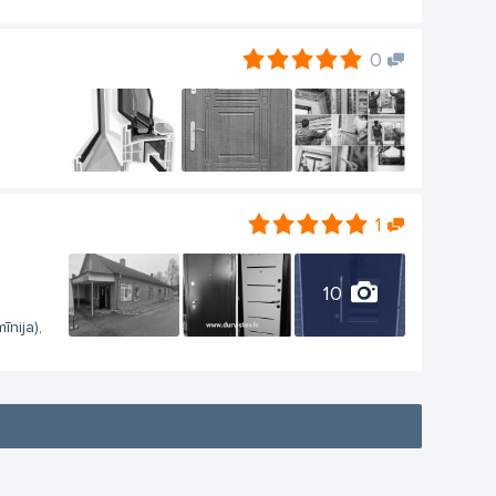
0
1
10
īnija),