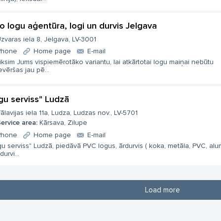
o logu aģentūra, logi un durvis Jelgava
zvaras iela 8, Jelgava, LV-3001
Phone
Home page
E-mail
iksim Jums vispiemērotāko variantu, lai atkārtotai logu maiņai nebūtu
evēršas jau pē...
gu serviss" Ludzā
ālavijas iela 11a, Ludza, Ludzas nov., LV-5701
ervice area:
Kārsava, Zilupe
Phone
Home page
E-mail
u serviss" Ludzā, piedāvā PVC logus, ārdurvis ( koka, metāla, PVC, alum
durvi...
Load more