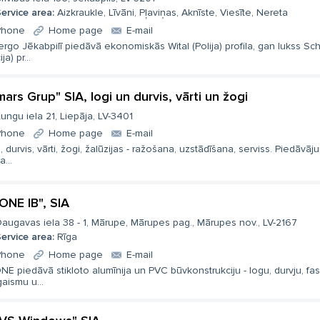
ervice area:
Aizkraukle, Līvāni, Pļaviņas, Aknīste, Viesīte, Nereta
Phone
Home page
E-mail
ergo Jēkabpilī piedāvā ekonomiskās Wital (Polija) profila, gan lukss Sc
ja) pr...
mars Grup" SIA, logi un durvis, vārti un žogi
ungu iela 21, Liepāja, LV-3401
Phone
Home page
E-mail
, durvis, vārti, žogi, žalūzijas - ražošana, uzstādīšana, serviss. Piedāvāju
a...
ONE IB", SIA
augavas iela 38 - 1, Mārupe, Mārupes pag., Mārupes nov., LV-2167
ervice area:
Rīga
Phone
Home page
E-mail
E piedāvā stikloto alumīnija un PVC būvkonstrukciju - logu, durvju, fa
gaismu u...