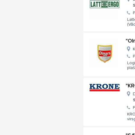
S
Latt
(Vāci
"Ol
K
Logi
plaš
"KR
D
S
KRON
virs