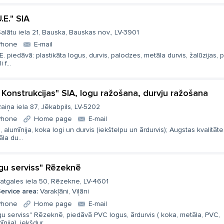
.E." SIA
alātu iela 21, Bauska, Bauskas nov., LV-3901
Phone
E-mail
E. piedāvā: plastikāta logus, durvis, palodzes, metāla durvis, žalūzijas, 
i f...
 Konstrukcijas" SIA, logu ražošana, durvju ražošana
aiņa iela 87, Jēkabpils, LV-5202
Phone
Home page
E-mail
 alumīnija, koka logi un durvis (iekštelpu un ārdurvis); Augstas kvalitāte
la du...
gu serviss" Rēzeknē
atgales iela 50, Rēzekne, LV-4601
ervice area:
Varakļāni, Viļāni
Phone
Home page
E-mail
u serviss" Rēzeknē, piedāvā PVC logus, ārdurvis ( koka, metāla, PVC,
īnija), iekšdur...