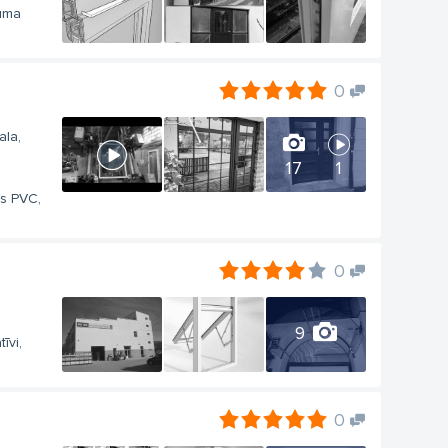
uma
0
ala,
17
1
es PVC,
0
9
īvi,
0