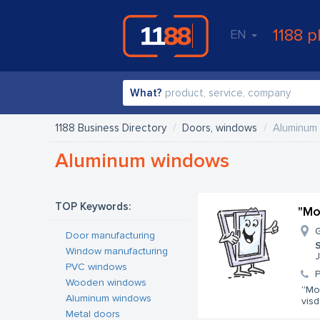
1188 p
EN
What?
1188 Business Directory
Doors, windows
Aluminum
Aluminum windows
TOP Keywords:
"Mo
G
Door manufacturing
S
Window manufacturing
J
PVC windows
Wooden windows
''Mo
Aluminum windows
visd
Metal doors