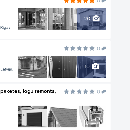
0
20
 Rīgas
0
10
Latvijā.
la paketes, logu remonts,
0