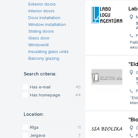
Exterior doors
Lab
Interior doors
M
Door installation
S
Window installation
A
Sliding doors
Glass door
Palī
Windowsill
eko
Insulating glass units
Balcony glazing
"Eld
G
Search criteria:
S
Has e-mail
45
Has homepage
44
''El
klie
Location:
"Bio
Rīga
11
Č
Jelgava
7