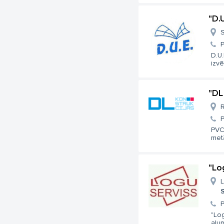
"D.U
S
D.U.
izvēl
"DL
R
PVC,
metā
"Lo
L
S
"Log
alum