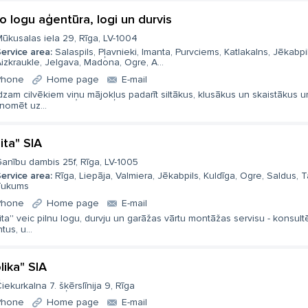
o logu aģentūra, logi un durvis
ūkusalas iela 29, Rīga, LV-1004
ervice area:
Salaspils, Pļavnieki, Imanta, Purvciems, Katlakalns, Jēkabpil
izkraukle, Jelgava, Madona, Ogre, A...
Phone
Home page
E-mail
dzam cilvēkiem viņu mājokļus padarīt siltākus, klusākus un skaistākus un
nomēt uz...
ita" SIA
anību dambis 25f, Rīga, LV-1005
ervice area:
Rīga, Liepāja, Valmiera, Jēkabpils, Kuldīga, Ogre, Saldus, Ta
Tukums
Phone
Home page
E-mail
dita'' veic pilnu logu, durvju un garāžas vārtu montāžas servisu - konsult
ntus, u...
lika" SIA
iekurkalna 7. šķērslīnija 9, Rīga
Phone
Home page
E-mail