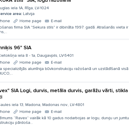
KURA stils" SIA, logu ražošana
uglas iela 1A, Rīga, LV-1024
ervice area:
Latvija
Phone
Home page
E-mail
šanas firma SIA "Sekura stils" ir dibināta 1997. gadā. Atrašanās vieta ir
s,...
hniķis 96" SIA
ietokšņa iela 8 - 1a, Daugavpils, LV-5401
Phone
Home page
E-mail
a specializējās alumīnija būvkonstrukciju ražošanā un uzstādīšanā visā 
UCO,...
vex" SIA Logi, durvis, metāla durvis, garāžu vārti, stik
ti
aules iela 13, Madona, Madonas nov., LV-4801
Phone
Home page
E-mail
ēmums “Ravex” vairāk kā 10 gadus nodarbojas ar logu, durvju un jumtu
trukciju pārdoša...