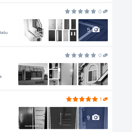
0
5
plašu
0
s
1
9