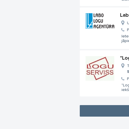
Lab
U
Iete
jāpi
"Lo
T
S
"Log
iekš