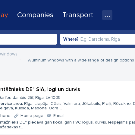
lay
Companies
Transport
Where?
 windows
Aluminum windows with a wide range of design options a
ntāžnieks DE" SIA, logi un durvis
anību dambis 25f, Rīga, LV-1005
ervice area:
Rīga, Liepāja, Cēsis, Valmiera, Jēkabpils, Preiļi, Rēzekne,
elgava, Kuldīga, Madona, Ogre,...
Phone
Home page
E-mail
ntāžnieks DE'' piedāvā gan koka, gan PVC logus, durvis. Iespējams pas
ažādākās f...