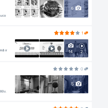
6
huco
1
mā ir
14
2
0
5
sāžu,