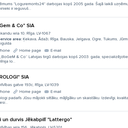
ēmums "Loguremonts24" darbojas kopš 2005 gada. Šajā laikā uzņēm
inieki ir ieguvuš...
Gem & Co" SIA
kandu iela 10, Rīga, LV-1067
ervice area:
Ķekava, Ādaži, Rīga, Bauska, Jelgava, Ogre, Tukums, Jūrm
igulda
Phone
Home page
E-mail
 „BoGeM & Co” Latvijas tirgū darbojas kopš 2003. gada, specializējoti
īnija lo...
ROLOGI" SIA
rīvības gatve 193c, Rīga, LV-1039
Phone
Home page
E-mail
logi padarīs Jūsu mājokli siltāku, mājīgāku un skaistāku. Izdevīgi, kvalitat
esi...
i un durvis Jēkabpilī "Lattergo"
rīvības iela 156, Jēkabpils, LV-5201