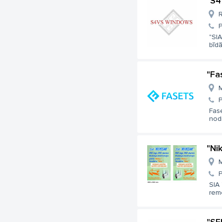
"S4
R
"SIA
bīdā
"Fa
M
Fase
nod
"Ni
M
SIA 
rem