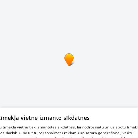
 tīmekļa vietne izmanto sīkdatnes
 tīmekļa vietnē tiek izmantotas sīkdatnes, lai nodrošinātu un uzlabotu tīmek
nes darbību., nosūtītu personalizētu reklāmu un satura ģenerēšanai, veiktu