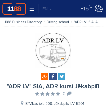
°C
+16
EN
1188 Business Directory
Driving school
"ADR LV" SIA, ADR kursi Jēkabpilī
"ADR LV" SIA, ADR kursi Jēkabpilī
0
Brīvības iela 208, Jēkabpils, LV-5201