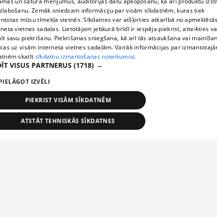
āmas un satura mērījumus, auditorijas datu apkopošanu, kā arī produktu izst
zlabošanu. Zemāk sniedzam informāciju par visām sīkdatnēm, kuras tiek
ntotas mūsu tīmekļa vietnēs. Sīkdatnes var atšķirties atkarībā no apmeklētā
rneta vietnes sadaļas. Lietotājam jebkurā brīdī ir iespēja piekrist, atteikties va
īt savu piekrišanu. Piekrišanas sniegšana, kā arī tās atsaukšana vai mainīša
ecas uz visām interneta vietnes sadaļām. Vairāk informācijas par izmantotaj
atnēm skatīt
sīkdatņu izmantošanas noteikumos.
ĪT VISUS PARTNERUS
(1718) →
PIELĀGOT IZVĒLI
PIEKRIST VISĀM SĪKDATNĒM
ATSTĀT TEHNISKĀS SĪKDATNES
TEHNISKĀS/OBLIGĀTĀS
STATISTIKAS
MĒRĶĒŠANA
FUNKCIONĀLĀS
NEKLASIFICĒTĀS
ehniskās/obligātās
Statistikas
Mērķēšana
Funkcionālās
Neklasificēt