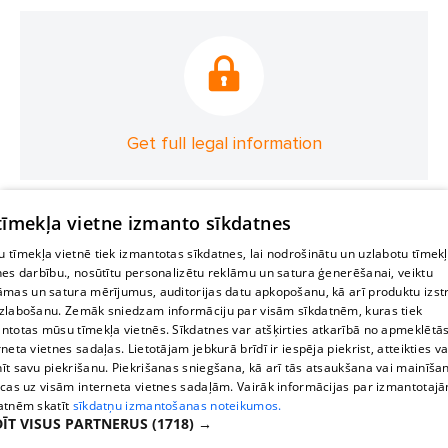
Get full legal information
 tīmekļa vietne izmanto sīkdatnes
 tīmekļa vietnē tiek izmantotas sīkdatnes, lai nodrošinātu un uzlabotu tīmek
nes darbību., nosūtītu personalizētu reklāmu un satura ģenerēšanai, veiktu
āmas un satura mērījumus, auditorijas datu apkopošanu, kā arī produktu izst
zlabošanu. Zemāk sniedzam informāciju par visām sīkdatnēm, kuras tiek
ntotas mūsu tīmekļa vietnēs. Sīkdatnes var atšķirties atkarībā no apmeklētā
rneta vietnes sadaļas. Lietotājam jebkurā brīdī ir iespēja piekrist, atteikties va
īt savu piekrišanu. Piekrišanas sniegšana, kā arī tās atsaukšana vai mainīša
ecas uz visām interneta vietnes sadaļām. Vairāk informācijas par izmantotaj
atnēm skatīt
sīkdatņu izmantošanas noteikumos.
ĪT VISUS PARTNERUS
(1718) →