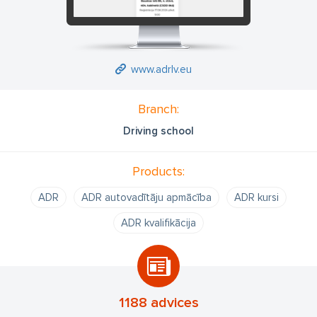
www.adrlv.eu
Branch:
Driving school
Products:
ADR
ADR autovadītāju apmācība
ADR kursi
ADR kvalifikācija
1188 advices