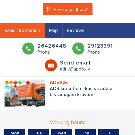
How to get there?
Basic information
Map
Reviews
26426448
29123391
Phone
Phone
Send email
adrlv@apollo.lv
ADR kursi tiem, kas strādā ar
bīstamajām kravām
Working hours:
Mon
Tue
Wed
Thu
Fri