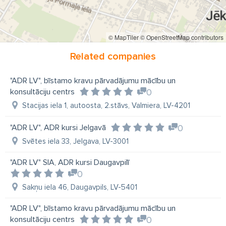
© MapTiler
© OpenStreetMap contributors
Related companies
"ADR LV", bīstamo kravu pārvadājumu mācību un
konsultāciju centrs
0
Stacijas iela 1, autoosta, 2.stāvs, Valmiera, LV-4201
"ADR LV", ADR kursi Jelgavā
0
Svētes iela 33, Jelgava, LV-3001
"ADR LV" SIA, ADR kursi Daugavpilī
0
Sakņu iela 46, Daugavpils, LV-5401
"ADR LV", bīstamo kravu pārvadājumu mācību un
konsultāciju centrs
0