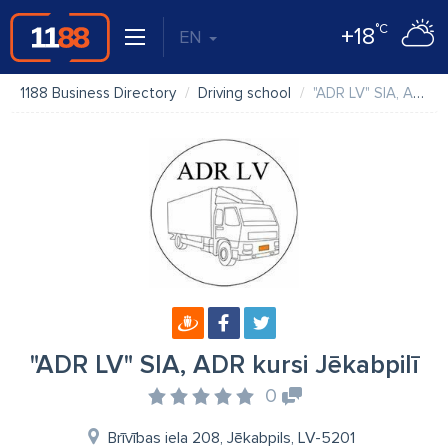
°C
+18
EN
1188 Business Directory
Driving school
"ADR LV" SIA, ADR kursi Jēkabpilī
"ADR LV" SIA, ADR kursi Jēkabpilī
0
Brīvības iela 208, Jēkabpils, LV-5201