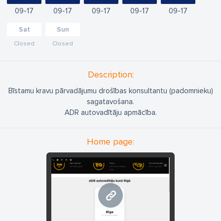
09
17
09
17
09
17
09
17
09
17
Sat
Sun
Closed
Closed
Description:
Bīstamu kravu pārvadājumu drošības konsultantu (padomnieku)
sagatavošana.
ADR autovadītāju apmācība.
Home page:
www.adrlv.eu