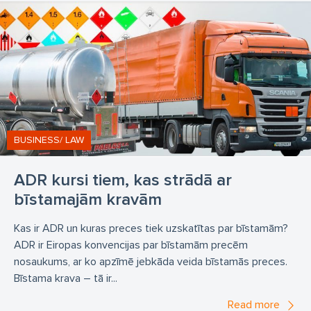
BUSINESS/ LAW
ADR kursi tiem, kas strādā ar
bīstamajām kravām
Kas ir ADR un kuras preces tiek uzskatītas par bīstamām?
ADR ir Eiropas konvencijas par bīstamām precēm
nosaukums, ar ko apzīmē jebkāda veida bīstamās preces.
Bīstama krava – tā ir...
Read more