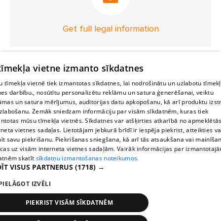
Get full legal information
 tīmekļa vietne izmanto sīkdatnes
 tīmekļa vietnē tiek izmantotas sīkdatnes, lai nodrošinātu un uzlabotu tīmek
nes darbību., nosūtītu personalizētu reklāmu un satura ģenerēšanai, veiktu
āmas un satura mērījumus, auditorijas datu apkopošanu, kā arī produktu izst
zlabošanu. Zemāk sniedzam informāciju par visām sīkdatnēm, kuras tiek
ntotas mūsu tīmekļa vietnēs. Sīkdatnes var atšķirties atkarībā no apmeklētā
rneta vietnes sadaļas. Lietotājam jebkurā brīdī ir iespēja piekrist, atteikties va
īt savu piekrišanu. Piekrišanas sniegšana, kā arī tās atsaukšana vai mainīša
ecas uz visām interneta vietnes sadaļām. Vairāk informācijas par izmantotaj
atnēm skatīt
sīkdatņu izmantošanas noteikumos.
ĪT VISUS PARTNERUS
(1718) →
PIELĀGOT IZVĒLI
PIEKRIST VISĀM SĪKDATNĒM