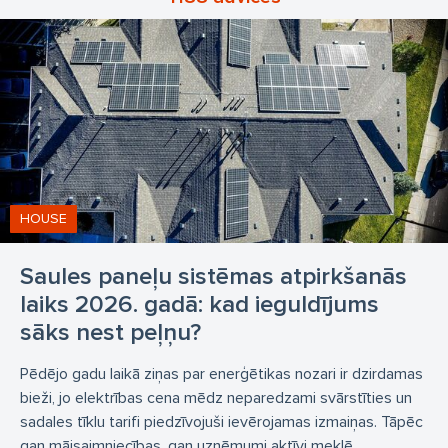
siltumsūkņi
elektro auto uzlādes stacijas
elektroauto uzlādes stacijas
gaiss-gaiss siltumsūkņi
gaiss-ūdens siltumsūkņi
Energy Garden
HOUSE
Saules paneļu sistēmas atpirkšanās
laiks 2026. gadā: kad ieguldījums
sāks nest peļņu?
Pēdējo gadu laikā ziņas par enerģētikas nozari ir dzirdamas
bieži, jo elektrības cena mēdz neparedzami svārstīties un
sadales tīklu tarifi piedzīvojuši ievērojamas izmaiņas. Tāpēc
gan mājsaimniecības, gan uzņēmumi aktīvi meklē...