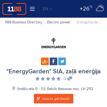
°C
+26
EN
1188 Business Directory
Electric power
"EnergyGarden" SIA, zaļā enerģija
"EnergyGarden" SIA, zaļā enerģija
0
Smilšu iela 9 - 53, Baloži, Ķekavas nov., LV-2112
How to get there?