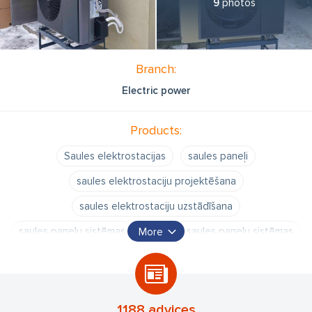
9
photos
Branch:
Electric power
Products:
Saules elektrostacijas
saules paneļi
saules elektrostaciju projektēšana
saules elektrostaciju uzstādīšana
saules paneļu sistēmas
hibrīdās saules paneļu sistēmas
More
saules paneļu uzstādīšanas izmaksas
enerģijas sistēmas
zaļā enerģija
inverteri
akumulatori
elektroauto uzlādes stacijas
1188 advices