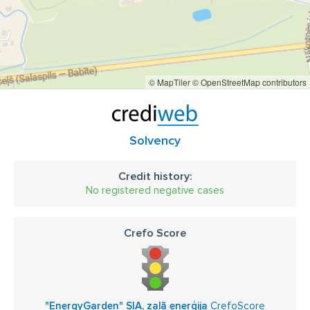
© MapTiler
© OpenStreetMap contributors
Solvency
Credit history:
No registered negative cases
Crefo Score
"EnergyGarden" SIA, zaļā enerģija
CrefoScore