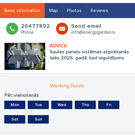
Basic information
Map
Photos
Reviews
26477892
Send email
Phone
info@energygarden.lv
Saules paneļu sistēmas atpirkšanās
laiks 2026. gadā: kad ieguldījums
sāks nest peļņu?
Working hours:
Pēc vienošanās
Mon
Tue
Wed
Thu
Fri
Sat
Sun