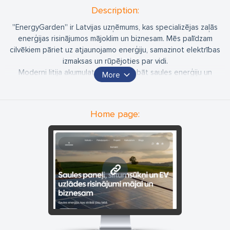
Description:
''EnergyGarden'' ir Latvijas uzņēmums, kas specializējas zaļās
enerģijas risinājumos mājoklim un biznesam. Mēs palīdzam
cilvēkiem pāriet uz atjaunojamo enerģiju, samazinot elektrības
izmaksas un rūpējoties par vidi.
Moderni litija akumulatori ļauj uzglabāt saules enerģiju un
More
izmantot to tad, kad jums visvairāk nepieciešams. Piedāvājam
akumulatorus no vadošajiem ražotājiem ar ilgtermiņa garantiju.
Gaiss-ūdens un gaiss-gaiss siltumsūkņi efektīvai mājas apkurei
Home page:
un dzesēšanai. Samaziniet apkures izmaksas par 40–70% ar
moderniem, energoefektīviem risinājumiem.
Uzlādes stacijas jūsu elektroauto mājās vai uzņēmumā.
Kombinējiet ar saules paneļiem, lai uzlādētu auto ar saules
enerģiju par minimālām izmaksām.
www.energygarden.lv