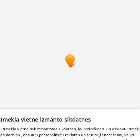
 tīmekļa vietne izmanto sīkdatnes
 tīmekļa vietnē tiek izmantotas sīkdatnes, lai nodrošinātu un uzlabotu tīmek
nes darbību., nosūtītu personalizētu reklāmu un satura ģenerēšanai, veiktu