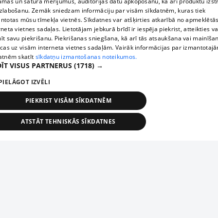
āmas un satura mērījumus, auditorijas datu apkopošanu, kā arī produktu izst
zlabošanu. Zemāk sniedzam informāciju par visām sīkdatnēm, kuras tiek
ntotas mūsu tīmekļa vietnēs. Sīkdatnes var atšķirties atkarībā no apmeklētā
rneta vietnes sadaļas. Lietotājam jebkurā brīdī ir iespēja piekrist, atteikties va
īt savu piekrišanu. Piekrišanas sniegšana, kā arī tās atsaukšana vai mainīša
ecas uz visām interneta vietnes sadaļām. Vairāk informācijas par izmantotaj
atnēm skatīt
sīkdatņu izmantošanas noteikumos.
ĪT VISUS PARTNERUS
(1718) →
PIELĀGOT IZVĒLI
PIEKRIST VISĀM SĪKDATNĒM
ATSTĀT TEHNISKĀS SĪKDATNES
TEHNISKĀS/OBLIGĀTĀS
STATISTIKAS
MĒRĶĒŠANA
FUNKCIONĀLĀS
NEKLASIFICĒTĀS
ehniskās/obligātās
Statistikas
Mērķēšana
Funkcionālās
Neklasificēt