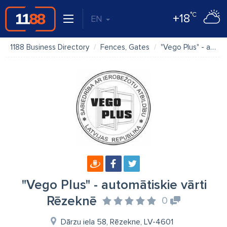
°C
+18
EN
1188 Business Directory
Fences, Gates
"Vego Plus" - automātiskie vārti Rēzeknē
"Vego Plus" - automātiskie vārti
Rēzeknē
0
Dārzu iela 58, Rēzekne, LV-4601