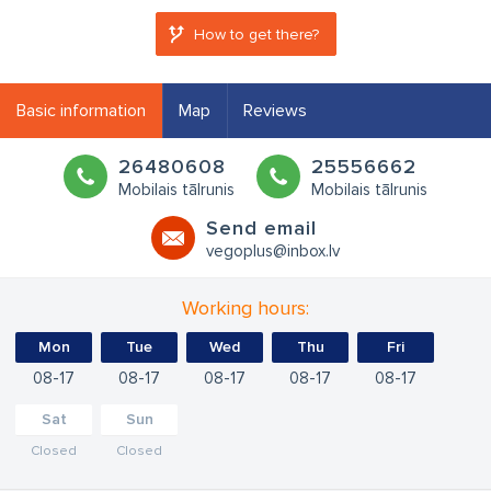
How to get there?
Basic information
Map
Reviews
26480608
25556662
Mobilais tālrunis
Mobilais tālrunis
Send email
vegoplus@inbox.lv
Working hours:
Mon
Tue
Wed
Thu
Fri
08
17
08
17
08
17
08
17
08
17
Sat
Sun
Closed
Closed