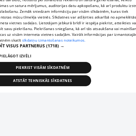
āmas un satura mērījumus, auditorijas datu apkopošanu, kā arī produktu izst
zlabošanu. Zemāk sniedzam informāciju par visām sīkdatnēm, kuras tiek
ntotas mūsu tīmekļa vietnēs. Sīkdatnes var atšķirties atkarībā no apmeklētā
rneta vietnes sadaļas. Lietotājam jebkurā brīdī ir iespēja piekrist, atteikties va
īt savu piekrišanu. Piekrišanas sniegšana, kā arī tās atsaukšana vai mainīša
ecas uz visām interneta vietnes sadaļām. Vairāk informācijas par izmantotaj
atnēm skatīt
sīkdatņu izmantošanas noteikumos.
ĪT VISUS PARTNERUS
(1718) →
PIELĀGOT IZVĒLI
PIEKRIST VISĀM SĪKDATNĒM
ATSTĀT TEHNISKĀS SĪKDATNES
TEHNISKĀS/OBLIGĀTĀS
STATISTIKAS
MĒRĶĒŠANA
FUNKCIONĀLĀS
NEKLASIFICĒTĀS
ehniskās/obligātās
Statistikas
Mērķēšana
Funkcionālās
Neklasificēt