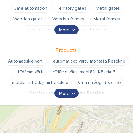
Gate automation
Territory gates
Metal gates
Wooden gates
Wooden fences
Metal fences
Industrial fences
Gate manufacturing
More
Fence manufacturing
Fences
Products:
Automātiskie vārti
automātisko vārtu montāža Rēzeknē
bīdāmie vārti
bīdāmo vārtu montāža Rēzeknē
metāla izstrādājumi Rēzeknē
Vārti un žogi Rēzeknē
Garāžas vārti pēc pasūtījuma Rēzeknē
More
Sekcijveida paceļamie garāžu vārti
Tālvadības vārti
Tālvadības vārtu montāža
Žogu izgatavošana pēc pasūtījuma Rēzeknē