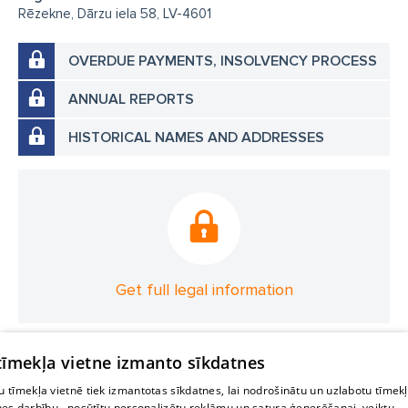
Rēzekne, Dārzu iela 58, LV-4601
OVERDUE PAYMENTS, INSOLVENCY PROCESS
ANNUAL REPORTS
HISTORICAL NAMES AND ADDRESSES
Get full legal information
 tīmekļa vietne izmanto sīkdatnes
 tīmekļa vietnē tiek izmantotas sīkdatnes, lai nodrošinātu un uzlabotu tīmek
nes darbību., nosūtītu personalizētu reklāmu un satura ģenerēšanai, veiktu