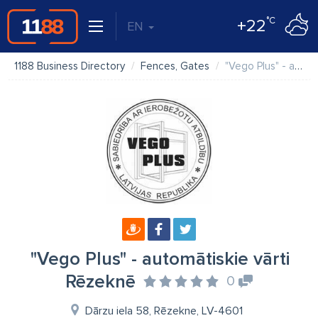
°C
+22
EN
1188 Business Directory
Fences, Gates
"Vego Plus" - automātiskie vārti Rēzeknē
"Vego Plus" - automātiskie vārti
Rēzeknē
0
Dārzu iela 58, Rēzekne, LV-4601