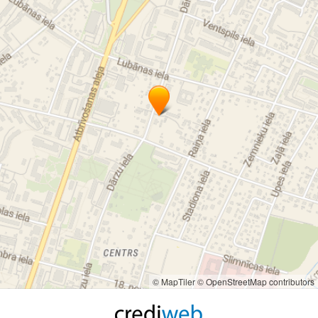
© MapTiler
© OpenStreetMap contributors