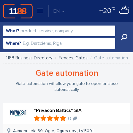
°C
+20
EN
What?
Where?
1188 Business Directory
Fences, Gates
Gate automation
Gate automation
Gate automation will allow your gate to open or close
automatically.
"Privacon Baltics" SIA
0
Akmeņu iela 39, Ogre, Ogres nov., LV-5001