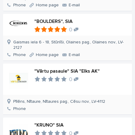
Phone
Home page
E-mail
"BOULDERS", SIA
0
Gaismas iela 6 - 18, Stūnīši, Olaines pag., Olaines nov., LV-
2127
Phone
Home page
E-mail
"Vārtu pasaule" SIA "Elks AK"
0
Pīlēns, Nītaure, Nītaures pag., Cēsu nov., LV-4112
Phone
"KRUNO" SIA
0