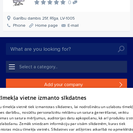
0
Ganību dambis 25f, Rīga, LV-1005
Phone
Home page
E-mail
Add your company
 tīmekļa vietne izmanto sīkdatnes
If your company is not in our database, please fill in a
simple form.
 tīmekļa vietnē tiek izmantotas sīkdatnes, lai nodrošinātu un uzlabotu tīmek
nes darbību., nosūtītu personalizētu reklāmu un satura ģenerēšanai, veiktu
āmas un satura mērījumus, auditorijas datu apkopošanu, kā arī produktu izst
Reproduction, or distribution of 1188 database, its parts or the
zlabošanu. Zemāk sniedzam informāciju par visām sīkdatnēm, kuras tiek
information contained in the database, or parts of information in
ntotas mūsu tīmekļa vietnēs. Sīkdatnes var atšķirties atkarībā no apmeklētā
any form is strictly prohibited. Also automatic download is