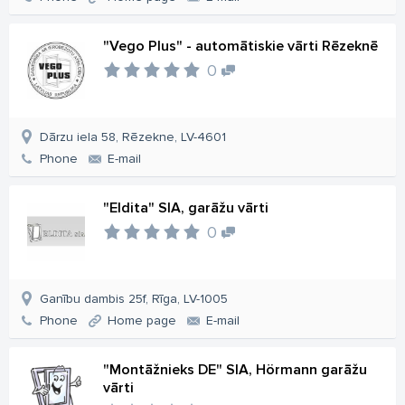
"Vego Plus" - automātiskie vārti Rēzeknē
0
Dārzu iela 58, Rēzekne, LV-4601
Phone
E-mail
"Eldita" SIA, garāžu vārti
0
Ganību dambis 25f, Rīga, LV-1005
Phone
Home page
E-mail
"Montāžnieks DE" SIA, Hörmann garāžu
vārti