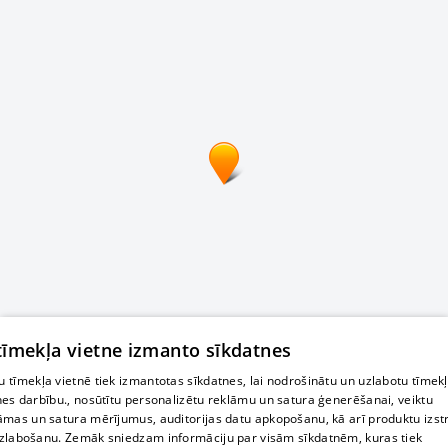
 tīmekļa vietne izmanto sīkdatnes
 tīmekļa vietnē tiek izmantotas sīkdatnes, lai nodrošinātu un uzlabotu tīmek
nes darbību., nosūtītu personalizētu reklāmu un satura ģenerēšanai, veiktu
āmas un satura mērījumus, auditorijas datu apkopošanu, kā arī produktu izst
zlabošanu. Zemāk sniedzam informāciju par visām sīkdatnēm, kuras tiek