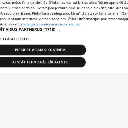
ntotas mūsu tīmekļa vietnēs. Sīkdatnes var atšķirties atkarībā no apmeklētā
rneta vietnes sadaļas. Lietotājam jebkurā brīdī ir iespēja piekrist, atteikties va
īt savu piekrišanu. Piekrišanas sniegšana, kā arī tās atsaukšana vai mainīša
ecas uz visām interneta vietnes sadaļām. Vairāk informācijas par izmantotaj
atnēm skatīt
sīkdatņu izmantošanas noteikumos.
ĪT VISUS PARTNERUS
(1718) →
PIELĀGOT IZVĒLI
PIEKRIST VISĀM SĪKDATNĒM
ATSTĀT TEHNISKĀS SĪKDATNES
TEHNISKĀS/OBLIGĀTĀS
STATISTIKAS
MĒRĶĒŠANA
FUNKCIONĀLĀS
NEKLASIFICĒTĀS
ehniskās/obligātās
Statistikas
Mērķēšana
Funkcionālās
Neklasificēt
niskās/obligātās sīkdatnes nepieciešamas, lai lietotājs varētu brīvi apmeklēt un pārlūk
Add your company
ekļa vietni un izmantot tās piedāvātās iespējas. Bez šīm sīkdatnēm tīmekļa vietne neva