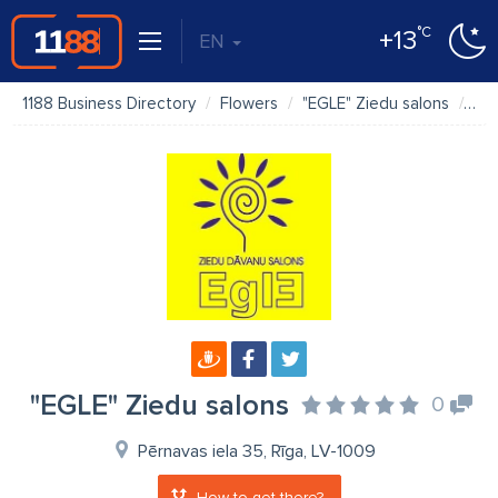
°C
+13
EN
1188 Business Directory
Flowers
"EGLE" Ziedu salons
Ma
"EGLE" Ziedu salons
0
Pērnavas iela 35, Rīga, LV-1009
How to get there?