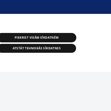
PIEKRIST VISĀM SĪKDATNĒM
ATSTĀT TEHNISKĀS SĪKDATNES
r distribution of 1188 database, its
nformation contained in the database, or
tion in any form is strictly prohibited.
tīmekļa vietne nevarēs pilnvērtīgi darboties un sniegt
 download is prohibited. Reproduction