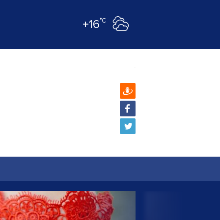
°C
+16