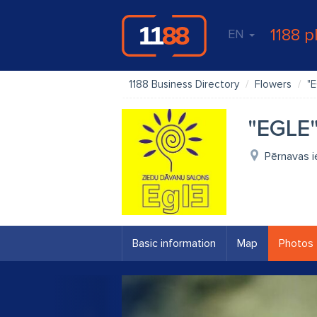
1188 p
EN
1188 Business Directory
Flowers
"E
"EGLE"
Pērnavas i
Basic information
Map
Photos