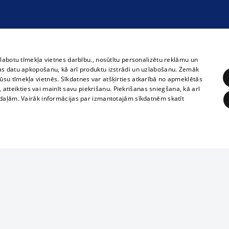
zlabotu tīmekļa vietnes darbību., nosūtītu personalizētu reklāmu un
as datu apkopošanu, kā arī produktu izstrādi un uzlabošanu. Zemāk
su tīmekļa vietnēs. Sīkdatnes var atšķirties atkarībā no apmeklētās
, atteikties vai mainīt savu piekrišanu. Piekrišanas sniegšana, kā arī
adaļām. Vairāk informācijas par izmantotajām sīkdatnēm skatīt
ĒRĶĒŠANA
FUNKCIONĀLĀS
NEKLASIFICĒTĀS
Reproduction, o
obligātās
Statistikas
Mērķēšana
Funkcionālās
Neklasificētās
parts or the i
parts of informa
eklēt un pārlūkot tīmekļa vietni un izmantot tās piedāvātās iespējas. Bez šīm sīkdatnēm 
Also automatic
ies
In the cinemas