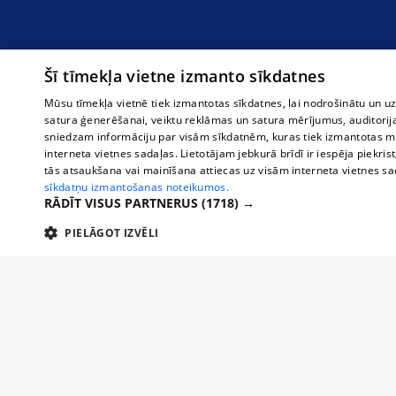
Šī tīmekļa vietne izmanto sīkdatnes
Mūsu tīmekļa vietnē tiek izmantotas sīkdatnes, lai nodrošinātu un u
satura ģenerēšanai, veiktu reklāmas un satura mērījumus, auditorij
sniedzam informāciju par visām sīkdatnēm, kuras tiek izmantotas mū
interneta vietnes sadaļas. Lietotājam jebkurā brīdī ir iespēja piekrist
tās atsaukšana vai mainīšana attiecas uz visām interneta vietnes s
sīkdatņu izmantošanas noteikumos.
RĀDĪT VISUS PARTNERUS
(1718) →
PIELĀGOT IZVĒLI
TEHNISKĀS/OBLIGĀTĀS
STATISTIKAS
M
Tehniskās/
Tehniskās/obligātās sīkdatnes nepieciešamas, lai lietotājs varētu brīvi apm
lietotājam nepieciešamo informāciju.
About us
Compan