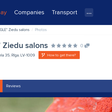
lay
Companies
Transport
GLE" Ziedu salons
Photos
 Ziedu salons
0
ela 35, Rīga, LV-1009
How to get there?
Reviews