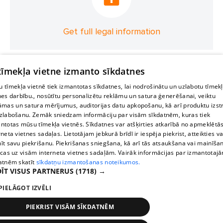
Get full legal information
 tīmekļa vietne izmanto sīkdatnes
 tīmekļa vietnē tiek izmantotas sīkdatnes, lai nodrošinātu un uzlabotu tīmek
nes darbību., nosūtītu personalizētu reklāmu un satura ģenerēšanai, veiktu
āmas un satura mērījumus, auditorijas datu apkopošanu, kā arī produktu izst
zlabošanu. Zemāk sniedzam informāciju par visām sīkdatnēm, kuras tiek
ntotas mūsu tīmekļa vietnēs. Sīkdatnes var atšķirties atkarībā no apmeklētā
rneta vietnes sadaļas. Lietotājam jebkurā brīdī ir iespēja piekrist, atteikties va
īt savu piekrišanu. Piekrišanas sniegšana, kā arī tās atsaukšana vai mainīša
ecas uz visām interneta vietnes sadaļām. Vairāk informācijas par izmantotaj
atnēm skatīt
sīkdatņu izmantošanas noteikumos.
ĪT VISUS PARTNERUS
(1718) →
PIELĀGOT IZVĒLI
PIEKRIST VISĀM SĪKDATNĒM