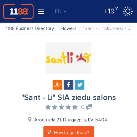
°C
+19
EN
1188 Business Directory
Flowers
"Sant - Li" SIA ziedu salons
"Sant - Li" SIA ziedu salons
0
Arodu iela 21, Daugavpils, LV-5404
How to get there?