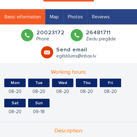
Basic information
Map
Photos
Reviews
20023172
26481711
Phone
Ziedu piegāde
Send email
egilsblums@inbox.lv
Working hours:
Mon
Tue
Wed
Thu
Fri
08
20
08
20
08
20
08
20
08
20
Sat
Sun
08
20
09
18
Description: