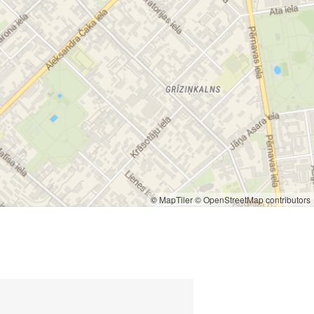
© MapTiler
© OpenStreetMap contributors