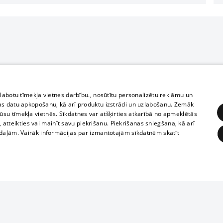
zlabotu tīmekļa vietnes darbību., nosūtītu personalizētu reklāmu un
as datu apkopošanu, kā arī produktu izstrādi un uzlabošanu. Zemāk
su tīmekļa vietnēs. Sīkdatnes var atšķirties atkarībā no apmeklētās
, atteikties vai mainīt savu piekrišanu. Piekrišanas sniegšana, kā arī
adaļām. Vairāk informācijas par izmantotajām sīkdatnēm skatīt
ĒRĶĒŠANA
FUNKCIONĀLĀS
NEKLASIFICĒTĀS
Reproduction, o