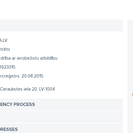
A.LV
trēts
drība ar ierobežotu atbildību
3923315
creģistrs, 20.08.2015
 Ceraukstes iela 20, LV-1004
VENCY PROCESS
DRESSES