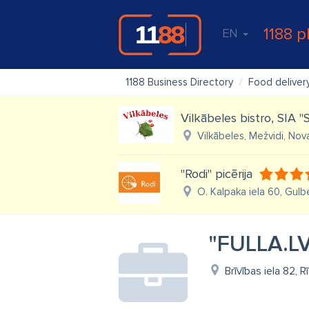
1188 p
EN
1188 Business Directory
Food deliver
Vilkābeles bistro, SIA "
Vilkābeles, Mežvidi, Nov
"Rodi" picērija
O. Kalpaka iela 60, Gul
"FULLA.LV
Brīvības iela 82, R