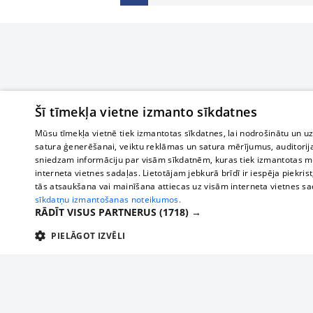
Šī tīmekļa vietne izmanto sīkdatnes
Mūsu tīmekļa vietnē tiek izmantotas sīkdatnes, lai nodrošinātu un u
satura ģenerēšanai, veiktu reklāmas un satura mērījumus, auditorij
sniedzam informāciju par visām sīkdatnēm, kuras tiek izmantotas mū
interneta vietnes sadaļas. Lietotājam jebkurā brīdī ir iespēja piekrist
tās atsaukšana vai mainīšana attiecas uz visām interneta vietnes s
sīkdatņu izmantošanas noteikumos.
RĀDĪT VISUS PARTNERUS
(1718) →
PIELĀGOT IZVĒLI
TEHNISKĀS/OBLIGĀTĀS
STATISTIKAS
M