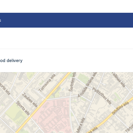
s
od delivery