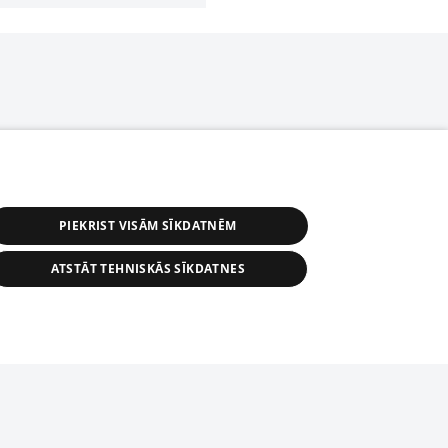
PIEKRIST VISĀM SĪKDATNĒM
ATSTĀT TEHNISKĀS SĪKDATNES
r distribution of 1188 database, its