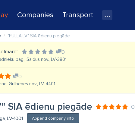
lay
Companies
Transport
y
"FULLA.LV" SIA ēdienu piegāde
Solmaro"
0
adnieku pag., Saldus nov., LV-3801
0
bene, Gulbenes nov., LV-4401
" SIA ēdienu piegāde
0
īga, LV-1001
Append company info