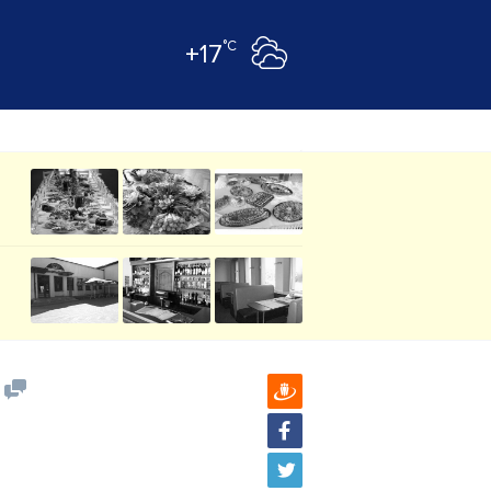
°C
+17