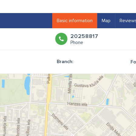
Basic information
Map
Review
20258817
Phone
Branch:
Fo