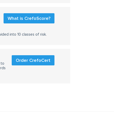
What is CrefoScore?
ided into 10 classes of risk.
Order CrefoCert
 to
ards