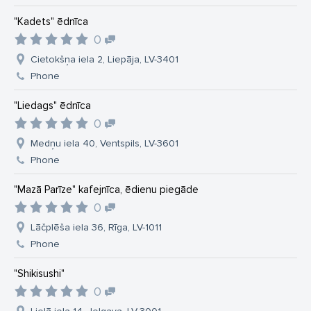
"Kadets" ēdnīca
0
Cietokšņa iela 2, Liepāja, LV-3401
Phone
"Liedags" ēdnīca
0
Medņu iela 40, Ventspils, LV-3601
Phone
"Mazā Parīze" kafejnīca, ēdienu piegāde
0
Lāčplēša iela 36, Rīga, LV-1011
Phone
"Shikisushi"
0