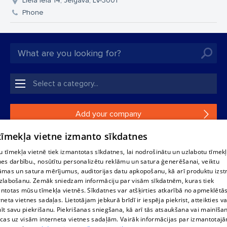
Lielā iela 14, Jelgava, LV-3001
Phone
Add your company
 tīmekļa vietne izmanto sīkdatnes
If your company is not in our database, please fill in a
simple form.
 tīmekļa vietnē tiek izmantotas sīkdatnes, lai nodrošinātu un uzlabotu tīmek
nes darbību., nosūtītu personalizētu reklāmu un satura ģenerēšanai, veiktu
āmas un satura mērījumus, auditorijas datu apkopošanu, kā arī produktu izst
Reproduction, or distribution of 1188 database, its parts or the
zlabošanu. Zemāk sniedzam informāciju par visām sīkdatnēm, kuras tiek
information contained in the database, or parts of information in
ntotas mūsu tīmekļa vietnēs. Sīkdatnes var atšķirties atkarībā no apmeklētā
any form is strictly prohibited. Also automatic download is
rneta vietnes sadaļas. Lietotājam jebkurā brīdī ir iespēja piekrist, atteikties va
prohibited. Reproduction of any material published on the
īt savu piekrišanu. Piekrišanas sniegšana, kā arī tās atsaukšana vai mainīša
website 1188 is strictly forbidden without the editorial license of
ecas uz visām interneta vietnes sadaļām. Vairāk informācijas par izmantotaj
1188 website.