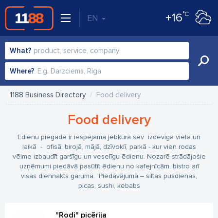
°C
+16
EN
What?
Where?
1188 Business Directory
Food delivery
Food delivery
Ēdienu piegāde ir iespējama jebkurā sev izdevīgā vietā un
laikā - ofisā, birojā, mājā, dzīvoklī, parkā - kur vien rodas
vēlme izbaudīt garšīgu un veselīgu ēdienu. Nozarē strādājošie
uzņēmumi piedāvā pasūtīt ēdienu no kafejnīcām, bistro arī
visas diennakts garumā. Piedāvājumā – siltas pusdienas,
picas, sushi, kebabs
"Rodi" picērija