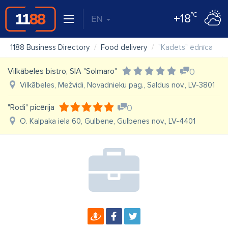
°C
+18
EN
1188 Business Directory
Food delivery
"Kadets" ēdnīca
Vilkābeles bistro, SIA "Solmaro"
0
Vilkābeles, Mežvidi, Novadnieku pag., Saldus nov., LV-3801
"Rodi" picērija
0
O. Kalpaka iela 60, Gulbene, Gulbenes nov., LV-4401