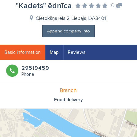
"Kadets" ēdnīca
0
Cietokšņa iela 2, Liepāja, LV-3401
Append company info
Basic information
Map
Reviews
29519459
Phone
Branch:
Food delivery