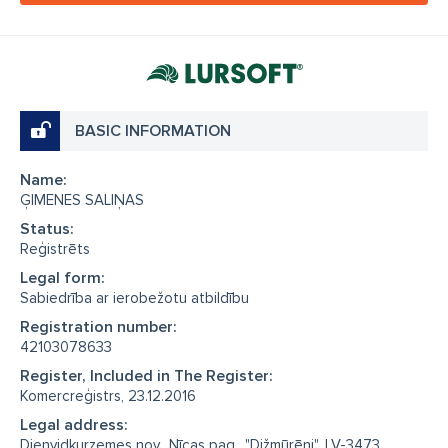
BASIC INFORMATION
Name:
ĢIMENES SALIŅAS
Status:
Reģistrēts
Legal form:
Sabiedrība ar ierobežotu atbildību
Registration number:
42103078633
Register, Included in The Register:
Komercreģistrs, 23.12.2016
Legal address:
Dienvidkurzemes nov., Nīcas pag., "Dižmūrēni", LV-3473