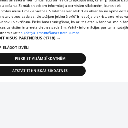
āmas un satura mērījumus, auditorijas datu apkopošanu, kā arī produktu izst
zlabošanu. Zemāk sniedzam informāciju par visām sīkdatnēm, kuras tiek
ntotas mūsu tīmekļa vietnēs. Sīkdatnes var atšķirties atkarībā no apmeklētā
rneta vietnes sadaļas. Lietotājam jebkurā brīdī ir iespēja piekrist, atteikties va
īt savu piekrišanu. Piekrišanas sniegšana, kā arī tās atsaukšana vai mainīša
ecas uz visām interneta vietnes sadaļām. Vairāk informācijas par izmantotaj
atnēm skatīt
sīkdatņu izmantošanas noteikumos.
ĪT VISUS PARTNERUS
(1718) →
PIELĀGOT IZVĒLI
PIEKRIST VISĀM SĪKDATNĒM
ATSTĀT TEHNISKĀS SĪKDATNES
TEHNISKĀS/OBLIGĀTĀS
STATISTIKAS
MĒRĶĒŠANA
FUNKCIONĀLĀS
NEKLASIFICĒTĀS
ehniskās/obligātās
Statistikas
Mērķēšana
Funkcionālās
Neklasificēt