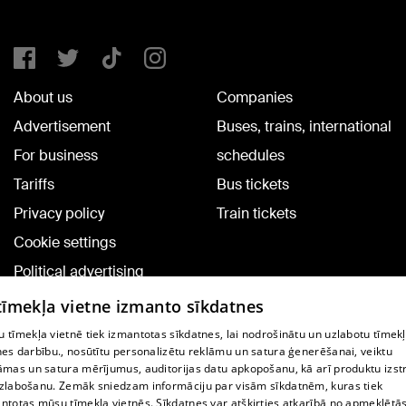
About us
Companies
Advertisement
Buses, trains, international
For business
schedules
Tariffs
Bus tickets
Privacy policy
Train tickets
Cookie settings
Political advertising
Cookie policy
 tīmekļa vietne izmanto sīkdatnes
Commenting terms
 tīmekļa vietnē tiek izmantotas sīkdatnes, lai nodrošinātu un uzlabotu tīmek
nes darbību., nosūtītu personalizētu reklāmu un satura ģenerēšanai, veiktu
āmas un satura mērījumus, auditorijas datu apkopošanu, kā arī produktu izst
TV program
zlabošanu. Zemāk sniedzam informāciju par visām sīkdatnēm, kuras tiek
Contract rules
ntotas mūsu tīmekļa vietnēs. Sīkdatnes var atšķirties atkarībā no apmeklētā