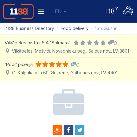
°C
+18
EN
1188 Business Directory
Food delivery
"Shikisushi"
Vilkābeles bistro, SIA "Solmaro"
0
Vilkābeles, Mežvidi, Novadnieku pag., Saldus nov., LV-3801
"Rodi" picērija
0
O. Kalpaka iela 60, Gulbene, Gulbenes nov., LV-4401