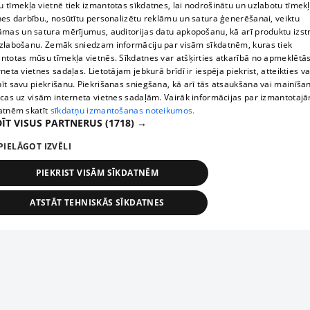
 tīmekļa vietnē tiek izmantotas sīkdatnes, lai nodrošinātu un uzlabotu tīmek
nes darbību., nosūtītu personalizētu reklāmu un satura ģenerēšanai, veiktu
āmas un satura mērījumus, auditorijas datu apkopošanu, kā arī produktu izst
zlabošanu. Zemāk sniedzam informāciju par visām sīkdatnēm, kuras tiek
ntotas mūsu tīmekļa vietnēs. Sīkdatnes var atšķirties atkarībā no apmeklētā
rneta vietnes sadaļas. Lietotājam jebkurā brīdī ir iespēja piekrist, atteikties va
īt savu piekrišanu. Piekrišanas sniegšana, kā arī tās atsaukšana vai mainīša
ecas uz visām interneta vietnes sadaļām. Vairāk informācijas par izmantotaj
atnēm skatīt
sīkdatņu izmantošanas noteikumos.
ĪT VISUS PARTNERUS
(1718) →
PIELĀGOT IZVĒLI
PIEKRIST VISĀM SĪKDATNĒM
ATSTĀT TEHNISKĀS SĪKDATNES
TEHNISKĀS/OBLIGĀTĀS
STATISTIKAS
MĒRĶĒŠANA
FUNKCIONĀLĀS
NEKLASIFICĒTĀS