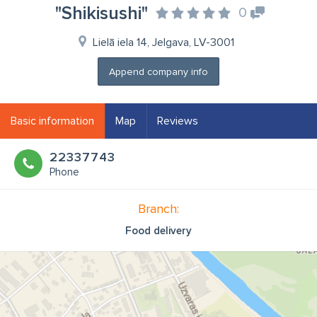
"Shikisushi"
0
Lielā iela 14, Jelgava, LV-3001
Append company info
Basic information
Map
Reviews
22337743
Phone
Branch:
Food delivery