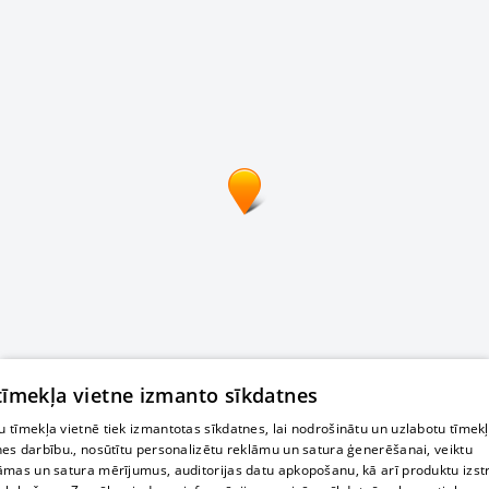
 tīmekļa vietne izmanto sīkdatnes
 tīmekļa vietnē tiek izmantotas sīkdatnes, lai nodrošinātu un uzlabotu tīmek
nes darbību., nosūtītu personalizētu reklāmu un satura ģenerēšanai, veiktu
āmas un satura mērījumus, auditorijas datu apkopošanu, kā arī produktu izst