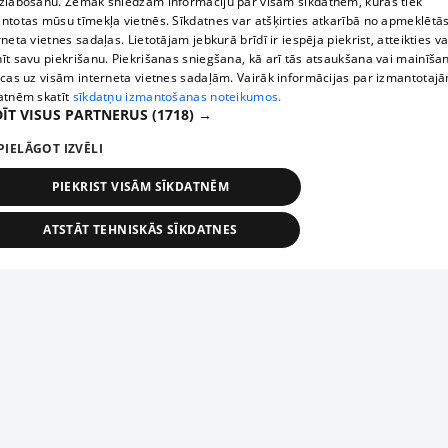
zlabošanu. Zemāk sniedzam informāciju par visām sīkdatnēm, kuras tiek
ntotas mūsu tīmekļa vietnēs. Sīkdatnes var atšķirties atkarībā no apmeklētā
rneta vietnes sadaļas. Lietotājam jebkurā brīdī ir iespēja piekrist, atteikties va
īt savu piekrišanu. Piekrišanas sniegšana, kā arī tās atsaukšana vai mainīša
ecas uz visām interneta vietnes sadaļām. Vairāk informācijas par izmantotaj
atnēm skatīt
sīkdatņu izmantošanas noteikumos.
ĪT VISUS PARTNERUS
(1718) →
PIELĀGOT IZVĒLI
PIEKRIST VISĀM SĪKDATNĒM
ATSTĀT TEHNISKĀS SĪKDATNES
TEHNISKĀS/OBLIGĀTĀS
STATISTIKAS
MĒRĶĒŠANA
FUNKCIONĀLĀS
NEKLASIFICĒTĀS
ehniskās/obligātās
Statistikas
Mērķēšana
Funkcionālās
Neklasificēt
niskās/obligātās sīkdatnes nepieciešamas, lai lietotājs varētu brīvi apmeklēt un pārlūk
Add your company