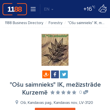
°C
+16
EN
1188 Business Directory
Forestry
"Ošu saimnieks" IK, mežizstrāde Kurzemē
"Ošu saimnieks" IK, mežizstrāde
Kurzemē
0
Oši, Kandavas pag., Kandavas nov., LV-3120