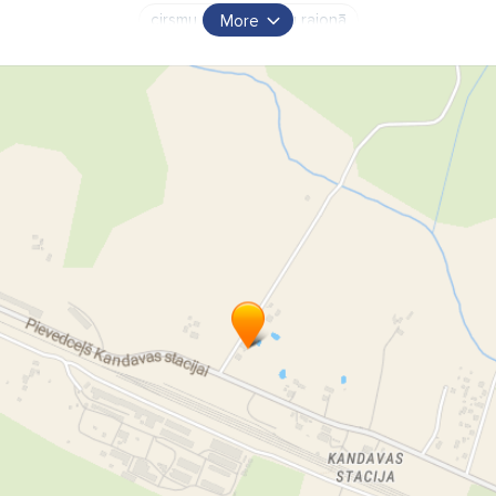
cirsmu pirkšna Talsu rajonā
More
cirsmu pirkšana Tukuma rajonā
cirsmu pirkšana Jūrmalā