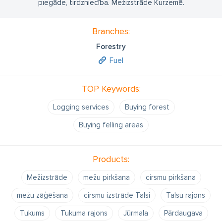
piegāde, tirdzniecība. Mežizstrāde Kurzemē.
Branches:
Forestry
Fuel
TOP Keywords:
Logging services
Buying forest
Buying felling areas
Products:
Mežizstrāde
mežu pirkšana
cirsmu pirkšana
mežu zāģēšana
cirsmu izstrāde Talsi
Talsu rajons
Tukums
Tukuma rajons
Jūrmala
Pārdaugava