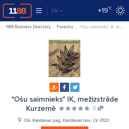
°C
+19
EN
1188 Business Directory
Forestry
"Ošu saimnieks" IK, mežizstrāde Kurzemē
"Ošu saimnieks" IK, mežizstrāde
Kurzemē
0
Oši, Kandavas pag., Kandavas nov., LV-3120