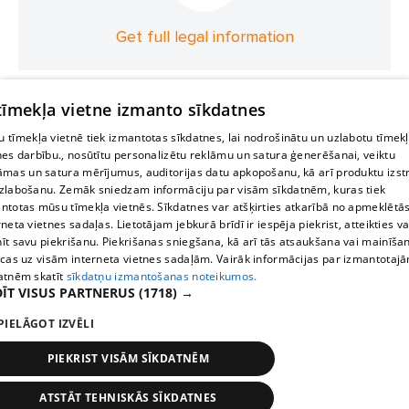
Get full legal information
 tīmekļa vietne izmanto sīkdatnes
 tīmekļa vietnē tiek izmantotas sīkdatnes, lai nodrošinātu un uzlabotu tīmek
nes darbību., nosūtītu personalizētu reklāmu un satura ģenerēšanai, veiktu
āmas un satura mērījumus, auditorijas datu apkopošanu, kā arī produktu izst
zlabošanu. Zemāk sniedzam informāciju par visām sīkdatnēm, kuras tiek
ntotas mūsu tīmekļa vietnēs. Sīkdatnes var atšķirties atkarībā no apmeklētā
rneta vietnes sadaļas. Lietotājam jebkurā brīdī ir iespēja piekrist, atteikties va
īt savu piekrišanu. Piekrišanas sniegšana, kā arī tās atsaukšana vai mainīša
ecas uz visām interneta vietnes sadaļām. Vairāk informācijas par izmantotaj
atnēm skatīt
sīkdatņu izmantošanas noteikumos.
ĪT VISUS PARTNERUS
(1718) →
PIELĀGOT IZVĒLI
PIEKRIST VISĀM SĪKDATNĒM
ATSTĀT TEHNISKĀS SĪKDATNES