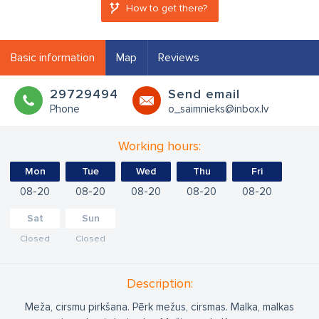
How to get there?
Basic information
Map
Reviews
29729494
Send email
Phone
o_saimnieks@inbox.lv
Working hours:
Mon
Tue
Wed
Thu
Fri
08
20
08
20
08
20
08
20
08
20
Sat
Sun
Closed
Closed
Description:
Meža, cirsmu pirkšana. Pērk mežus, cirsmas. Malka, malkas