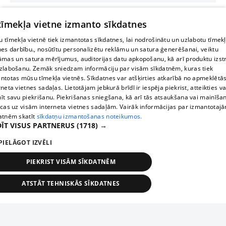
 tīmekļa vietne izmanto sīkdatnes
 tīmekļa vietnē tiek izmantotas sīkdatnes, lai nodrošinātu un uzlabotu tīmek
nes darbību., nosūtītu personalizētu reklāmu un satura ģenerēšanai, veiktu
āmas un satura mērījumus, auditorijas datu apkopošanu, kā arī produktu izst
zlabošanu. Zemāk sniedzam informāciju par visām sīkdatnēm, kuras tiek
ntotas mūsu tīmekļa vietnēs. Sīkdatnes var atšķirties atkarībā no apmeklētā
rneta vietnes sadaļas. Lietotājam jebkurā brīdī ir iespēja piekrist, atteikties va
īt savu piekrišanu. Piekrišanas sniegšana, kā arī tās atsaukšana vai mainīša
ecas uz visām interneta vietnes sadaļām. Vairāk informācijas par izmantotaj
atnēm skatīt
sīkdatņu izmantošanas noteikumos.
ĪT VISUS PARTNERUS
(1718) →
PIELĀGOT IZVĒLI
PIEKRIST VISĀM SĪKDATNĒM
ATSTĀT TEHNISKĀS SĪKDATNES
TEHNISKĀS/OBLIGĀTĀS
STATISTIKAS
MĒRĶĒŠANA