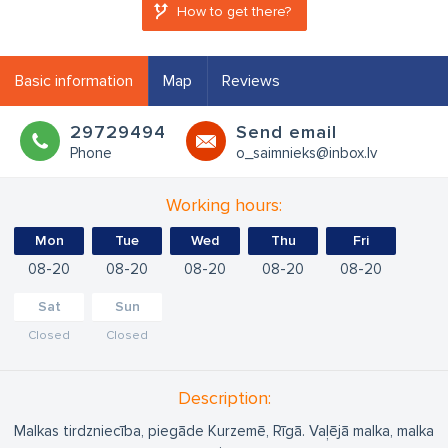
How to get there?
Basic information
Map
Reviews
29729494
Send email
Phone
o_saimnieks@inbox.lv
Working hours:
Mon
Tue
Wed
Thu
Fri
08
20
08
20
08
20
08
20
08
20
Sat
Sun
Closed
Closed
Description:
Malkas tirdzniecība, piegāde Kurzemē, Rīgā. Vaļējā malka, malka