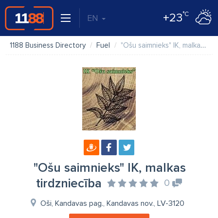
°C
+23
EN
1188 Business Directory
Fuel
"Ošu saimnieks" IK, malkas tirdzniecība
"Ošu saimnieks" IK, malkas
tirdzniecība
0
Oši, Kandavas pag., Kandavas nov., LV-3120