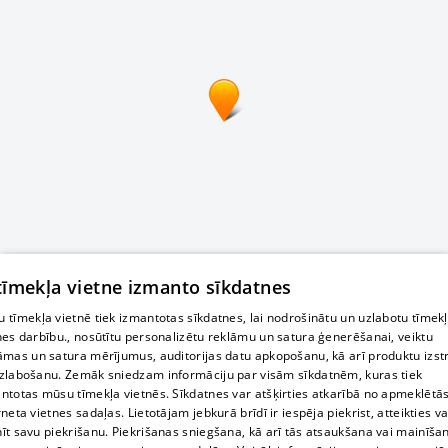
 tīmekļa vietne izmanto sīkdatnes
 tīmekļa vietnē tiek izmantotas sīkdatnes, lai nodrošinātu un uzlabotu tīmek
nes darbību., nosūtītu personalizētu reklāmu un satura ģenerēšanai, veiktu
āmas un satura mērījumus, auditorijas datu apkopošanu, kā arī produktu izst
zlabošanu. Zemāk sniedzam informāciju par visām sīkdatnēm, kuras tiek
ntotas mūsu tīmekļa vietnēs. Sīkdatnes var atšķirties atkarībā no apmeklētā
rneta vietnes sadaļas. Lietotājam jebkurā brīdī ir iespēja piekrist, atteikties va
īt savu piekrišanu. Piekrišanas sniegšana, kā arī tās atsaukšana vai mainīša