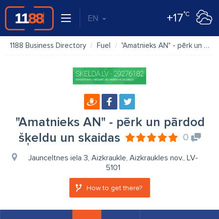
°C
+17
EN
1188 Business Directory
Fuel
"Amatnieks AN" - pērk un pārdod šķeldu un skaidas
"Amatnieks AN" - pērk un pārdod
šķeldu un skaidas
0
Jaunceltnes iela 3, Aizkraukle, Aizkraukles nov., LV-
5101
How to get there?