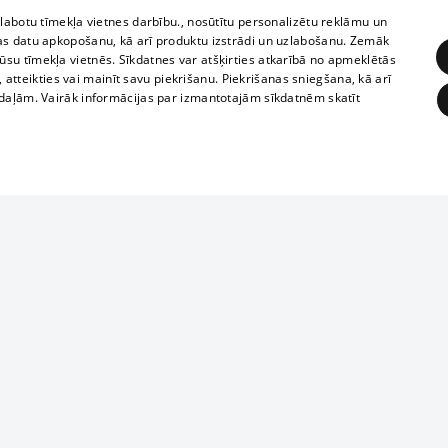
zlabotu tīmekļa vietnes darbību., nosūtītu personalizētu reklāmu un
as datu apkopošanu, kā arī produktu izstrādi un uzlabošanu. Zemāk
su tīmekļa vietnēs. Sīkdatnes var atšķirties atkarībā no apmeklētās
, atteikties vai mainīt savu piekrišanu. Piekrišanas sniegšana, kā arī
adaļām. Vairāk informācijas par izmantotajām sīkdatnēm skatīt
ĒRĶĒŠANA
FUNKCIONĀLĀS
NEKLASIFICĒTĀS
Reproduction, o
obligātās
Statistikas
Mērķēšana
Funkcionālās
Neklasificētās
parts or the i
parts of informa
eklēt un pārlūkot tīmekļa vietni un izmantot tās piedāvātās iespējas. Bez šīm sīkdatnēm 
Also automatic
ies
In the cinemas
of any materia
rains,
TV program
strictly forbid
ksts
tional schedules
website.
Contract rules
ēja norādītais identifikators
ets
360 Ziņas kontakti
īkfails tiek izmantots, lai saglabātu lietotāja piekrišanas statusu sīkdatnēm pašreizējā 
ckets