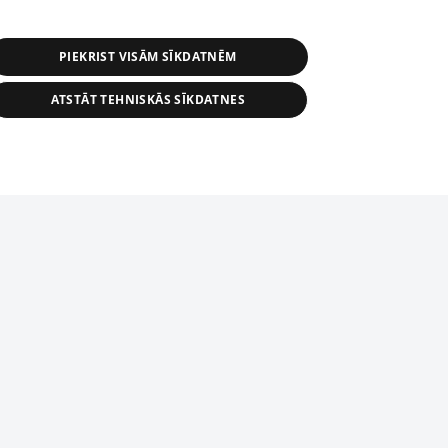
PIEKRIST VISĀM SĪKDATNĒM
ATSTĀT TEHNISKĀS SĪKDATNES
r distribution of 1188 database, its
nformation contained in the database, or
tion in any form is strictly prohibited.
tīmekļa vietne nevarēs pilnvērtīgi darboties un sniegt
 download is prohibited. Reproduction
l published on the website 1188 is
den without the editorial license of 1188
domēnā.