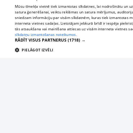
Mūsu tīmekļa vietnē tiek izmantotas sīkdatnes, lai nodrošinātu un u
satura ģenerēšanai, veiktu reklāmas un satura mērījumus, auditorij
sniedzam informāciju par visām sīkdatnēm, kuras tiek izmantotas mū
interneta vietnes sadaļas. Lietotājam jebkurā brīdī ir iespēja piekrist
tās atsaukšana vai mainīšana attiecas uz visām interneta vietnes s
sīkdatņu izmantošanas noteikumos.
RĀDĪT VISUS PARTNERUS
(1718) →
PIELĀGOT IZVĒLI
TEHNISKĀS/OBLIGĀTĀS
STATISTIKAS
M
Tehniskās/
Tehniskās/obligātās sīkdatnes nepieciešamas, lai lietotājs varētu brīvi apm
lietotājam nepieciešamo informāciju.
About us
Compan
Nodrošinātājs
/
Darbības
Advertisement
Buses, t
Nosaukums
Apra
Domēns
ilgums
interna
For business
delfi-adid
delfi.lv
1 gads
Izdev
Bus tick
Tariffs
gdpr
measureadv.com
59
Šis s
Train ti