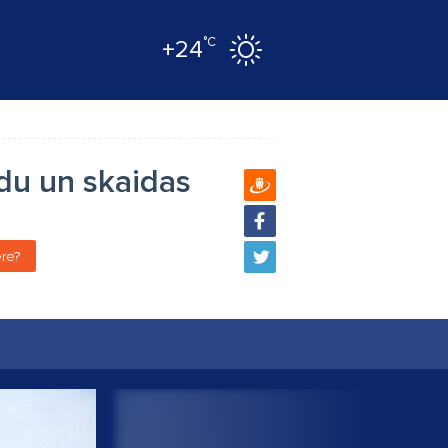
°C
+24
du un skaidas
re?