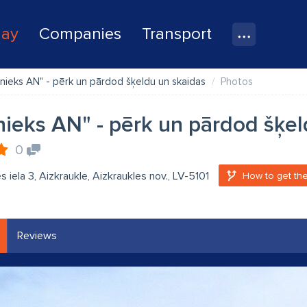
lay
Companies
Transport
nieks AN" - pērk un pārdod šķeldu un skaidas
Photos
ieks AN" - pērk un pārdod šķel
0
s iela 3, Aizkraukle, Aizkraukles nov., LV-5101
How to get the
Reviews