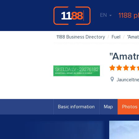
1188 p
EN
1188 Business Directory
Fuel
"Amat
"Amatn
Jaunceltne
Basic information
Map
Photos