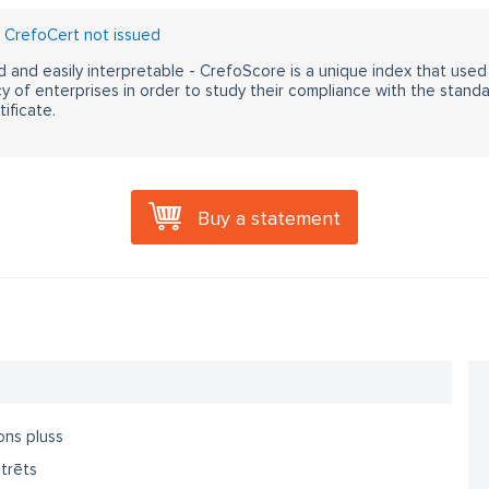
CrefoCert not issued
 and easily interpretable - CrefoScore is a unique index that used
y of enterprises in order to study their compliance with the stand
ificate.
Buy a statement
ons pluss
trēts