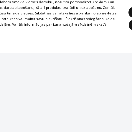
zlabotu tīmekļa vietnes darbību., nosūtītu personalizētu reklāmu un
as datu apkopošanu, kā arī produktu izstrādi un uzlabošanu. Zemāk
su tīmekļa vietnēs. Sīkdatnes var atšķirties atkarībā no apmeklētās
, atteikties vai mainīt savu piekrišanu. Piekrišanas sniegšana, kā arī
adaļām. Vairāk informācijas par izmantotajām sīkdatnēm skatīt
ĒRĶĒŠANA
FUNKCIONĀLĀS
NEKLASIFICĒTĀS
Reproduction, o
obligātās
Statistikas
Mērķēšana
Funkcionālās
Neklasificētās
parts or the i
parts of informa
eklēt un pārlūkot tīmekļa vietni un izmantot tās piedāvātās iespējas. Bez šīm sīkdatnēm 
Also automatic
ies
In the cinemas
of any materia
rains,
TV program
strictly forbid
ksts
tional schedules
website.
Contract rules
ēja norādītais identifikators
ets
360 Ziņas kontakti
īkfails tiek izmantots, lai saglabātu lietotāja piekrišanas statusu sīkdatnēm pašreizējā 
ckets