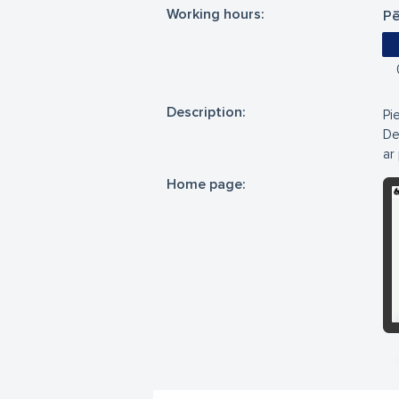
Working hours:
Pē
Description:
Pi
De
ar
Home page: