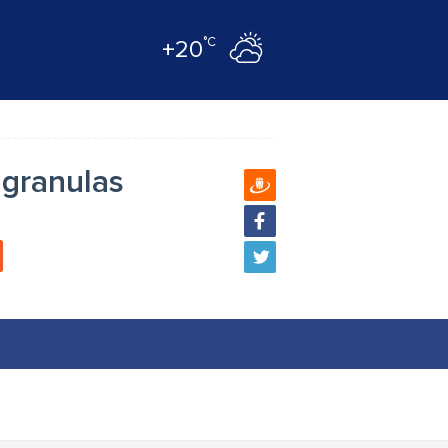
°C
+20
 granulas