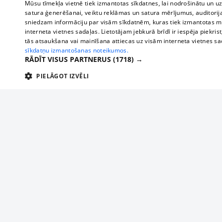
Mūsu tīmekļa vietnē tiek izmantotas sīkdatnes, lai nodrošinātu un u
satura ģenerēšanai, veiktu reklāmas un satura mērījumus, auditorij
sniedzam informāciju par visām sīkdatnēm, kuras tiek izmantotas mū
interneta vietnes sadaļas. Lietotājam jebkurā brīdī ir iespēja piekrist
tās atsaukšana vai mainīšana attiecas uz visām interneta vietnes s
sīkdatņu izmantošanas noteikumos.
RĀDĪT VISUS PARTNERUS
(1718) →
PIELĀGOT IZVĒLI
TEHNISKĀS/OBLIGĀTĀS
STATISTIKAS
M
Tehniskās/
Tehniskās/obligātās sīkdatnes nepieciešamas, lai lietotājs varētu brīvi apm
lietotājam nepieciešamo informāciju.
About us
Compan
Nodrošinātājs
/
Darbības
Advertisement
Buses, t
Nosaukums
Apra
Domēns
ilgums
interna
For business
delfi-adid
delfi.lv
1 gads
Izdev
Bus tick
Tariffs
gdpr
measureadv.com
59
Šis s
Train ti
Privacy policy
minūtes