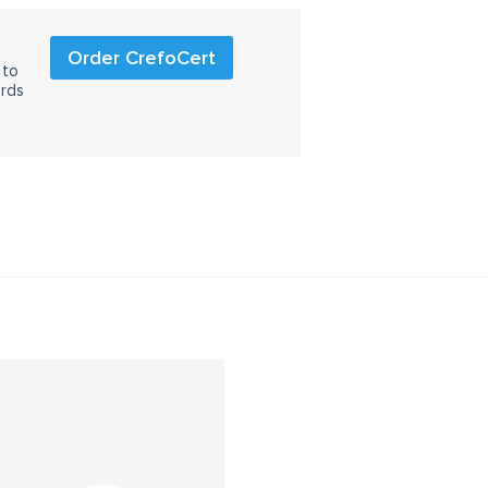
Order CrefoCert
 to
ards