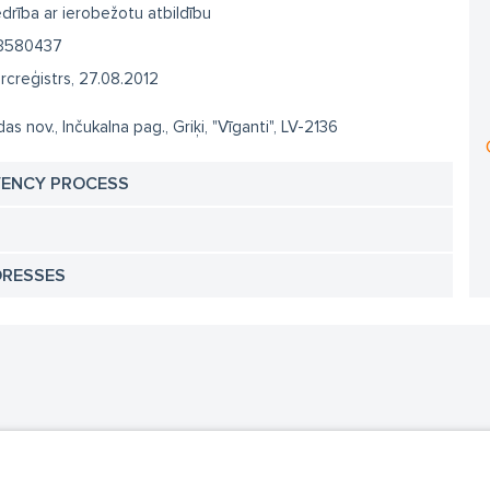
drība ar ierobežotu atbildību
3580437
creģistrs, 27.08.2012
das nov., Inčukalna pag., Griķi, "Vīganti", LV-2136
VENCY PROCESS
DRESSES