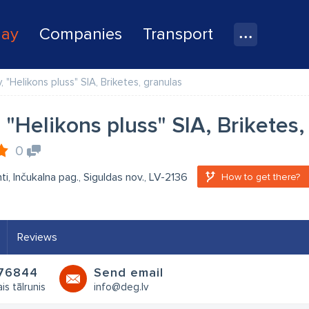
lay
Companies
Transport
, "Helikons pluss" SIA, Briketes, granulas
, "Helikons pluss" SIA, Briketes,
0
nti, Inčukalna pag., Siguldas nov., LV-2136
How to get there?
Reviews
76844
Send email
is tālrunis
info@deg.lv