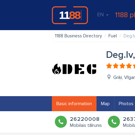
1188 p
EN
1188 Business Directory
Fuel
Deg.lv
Deg.lv
Griķi, Vīga
Basic information
Map
Photos
26220008
263
Mobilais tālrunis
Mobila