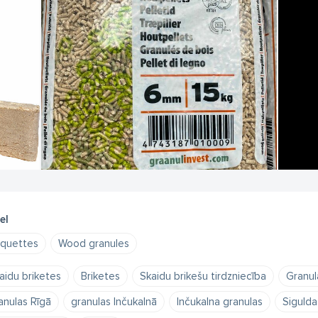
el
iquettes
Wood granules
aidu briketes
Briketes
Skaidu brikešu tirdzniecība
Granul
anulas Rīgā
granulas Inčukalnā
Inčukalna granulas
Sigulda