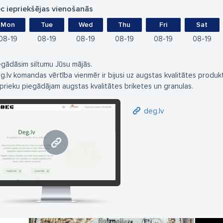
c iepriekšējas vienošanās
Mon
Tue
Wed
Thu
Fri
Sat
08
19
08
19
08
19
08
19
08
19
08
19
egādāsim siltumu Jūsu mājās.
g.lv komandas vērtība vienmēr ir bijusi uz augstas kvalitātes produk
 prieku piegādājam augstas kvalitātes briketes un granulas.
deg.lv
deg.lv