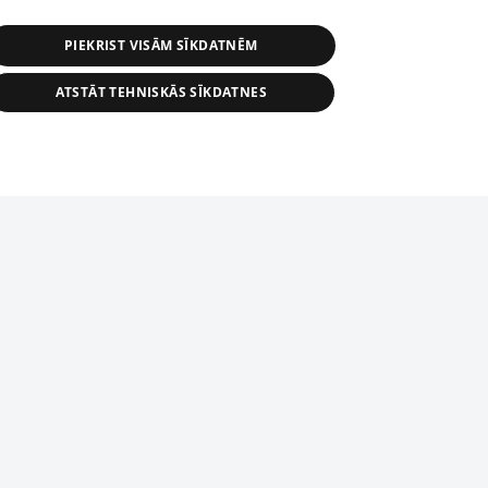
PIEKRIST VISĀM SĪKDATNĒM
ATSTĀT TEHNISKĀS SĪKDATNES
r distribution of 1188 database, its
nformation contained in the database, or
tion in any form is strictly prohibited.
tīmekļa vietne nevarēs pilnvērtīgi darboties un sniegt
 download is prohibited. Reproduction
l published on the website 1188 is
den without the editorial license of 1188
domēnā.