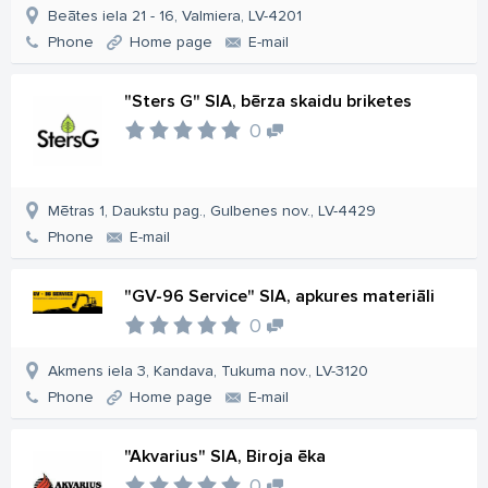
Beātes iela 21 - 16, Valmiera, LV-4201
Phone
Home page
E-mail
"Sters G" SIA, bērza skaidu briketes
0
Mētras 1, Daukstu pag., Gulbenes nov., LV-4429
Phone
E-mail
"GV-96 Service" SIA, apkures materiāli
0
Akmens iela 3, Kandava, Tukuma nov., LV-3120
Phone
Home page
E-mail
"Akvarius" SIA, Biroja ēka
0