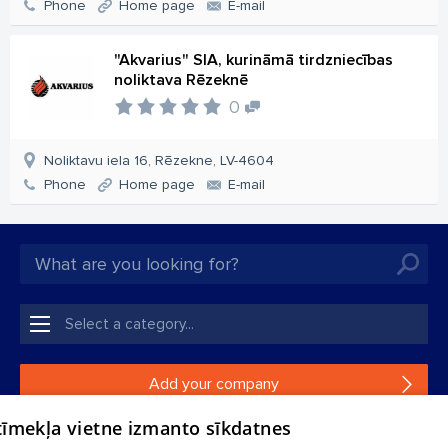
Phone
Home page
E-mail
"Akvarius" SIA, kurināmā tirdzniecības
noliktava Rēzeknē
0
Noliktavu iela 16, Rēzekne, LV-4604
Phone
Home page
E-mail
Add your company
 tīmekļa vietne izmanto sīkdatnes
If your company is not in our database, please fill in a
simple form.