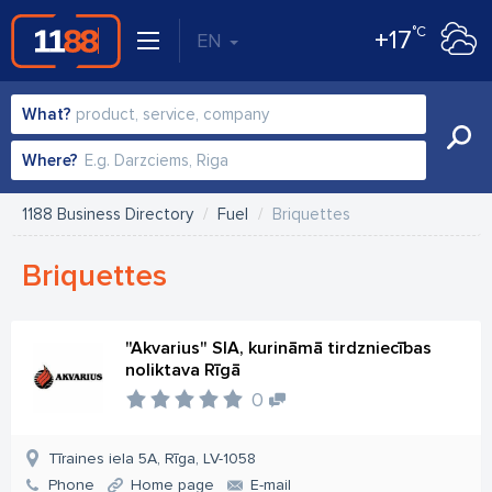
°C
+17
EN
What?
Where?
1188 Business Directory
Fuel
Briquettes
Briquettes
"Akvarius" SIA, kurināmā tirdzniecības
noliktava Rīgā
0
Tīraines iela 5A, Rīga, LV-1058
Phone
Home page
E-mail