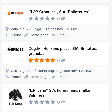
“TOP Granulas”, SIA “Palleteries”
0
Zaļā iela 6, Kuldīga, Kuldīgas nov., LV-3301
Phone
Home page
E-mail
Deg.lv, "Helikons pluss" SIA, Briketes,
granulas
0
Griķi, Vīganti, Inčukalna pag., Siguldas nov., LV-2136
Phone
Home page
E-mail
"L.P. Jana" SIA, kurināmais, malka
Valmierā
0