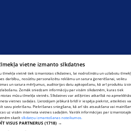
 tīmekļa vietne izmanto sīkdatnes
 tīmekļa vietnē tiek izmantotas sīkdatnes, lai nodrošinātu un uzlabotu tīmek
nes darbību., nosūtītu personalizētu reklāmu un satura ģenerēšanai, veiktu
āmas un satura mērījumus, auditorijas datu apkopošanu, kā arī produktu izst
zlabošanu. Zemāk sniedzam informāciju par visām sīkdatnēm, kuras tiek
ntotas mūsu tīmekļa vietnēs. Sīkdatnes var atšķirties atkarībā no apmeklētā
rneta vietnes sadaļas. Lietotājam jebkurā brīdī ir iespēja piekrist, atteikties va
īt savu piekrišanu. Piekrišanas sniegšana, kā arī tās atsaukšana vai mainīša
ecas uz visām interneta vietnes sadaļām. Vairāk informācijas par izmantotaj
atnēm skatīt
sīkdatņu izmantošanas noteikumos.
ĪT VISUS PARTNERUS
(1718) →