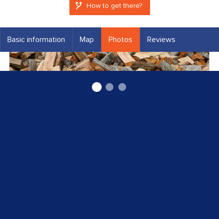
How to get there?
Basic information
Map
Photos
Reviews
malka Valmierā