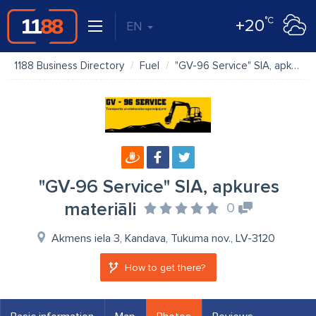
°C
+20
EN
1188 Business Directory
Fuel
"GV-96 Service" SIA, apkures materiāli
"GV-96 Service" SIA, apkures
materiāli
0
Akmens iela 3, Kandava, Tukuma nov., LV-3120
How to get there?