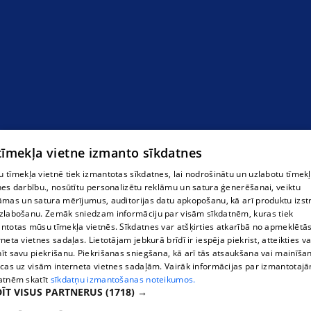
 tīmekļa vietne izmanto sīkdatnes
 tīmekļa vietnē tiek izmantotas sīkdatnes, lai nodrošinātu un uzlabotu tīmek
nes darbību., nosūtītu personalizētu reklāmu un satura ģenerēšanai, veiktu
āmas un satura mērījumus, auditorijas datu apkopošanu, kā arī produktu izst
zlabošanu. Zemāk sniedzam informāciju par visām sīkdatnēm, kuras tiek
ntotas mūsu tīmekļa vietnēs. Sīkdatnes var atšķirties atkarībā no apmeklētā
rneta vietnes sadaļas. Lietotājam jebkurā brīdī ir iespēja piekrist, atteikties va
īt savu piekrišanu. Piekrišanas sniegšana, kā arī tās atsaukšana vai mainīša
ecas uz visām interneta vietnes sadaļām. Vairāk informācijas par izmantotaj
atnēm skatīt
sīkdatņu izmantošanas noteikumos.
ĪT VISUS PARTNERUS
(1718) →