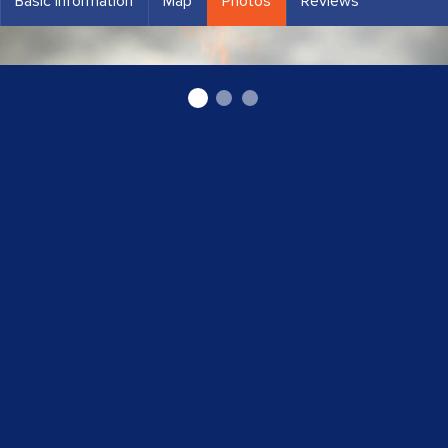
Basic information
Map
Photos
Reviews
"GV-96 Service" SIA Kurināmais