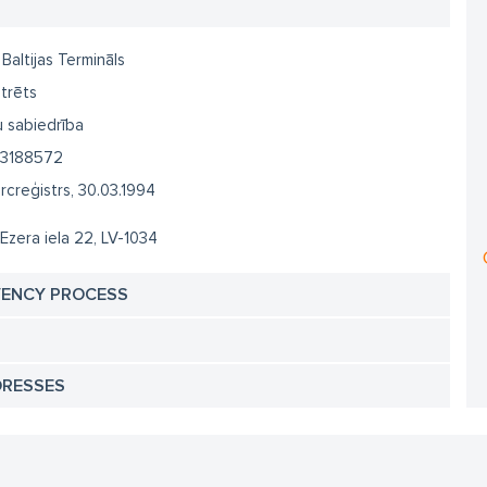
. Baltijas Termināls
trēts
u sabiedrība
3188572
creģistrs, 30.03.1994
 Ezera iela 22, LV-1034
VENCY PROCESS
DRESSES