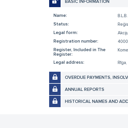
BASIC INFORMATION
Name:
B.L.B
Status:
Reģis
Legal form:
Akcij
Registration number:
4000
Register, Included in The
Komer
Register:
Legal address:
Rīga,
OVERDUE PAYMENTS, INSOL
ANNUAL REPORTS
HISTORICAL NAMES AND AD