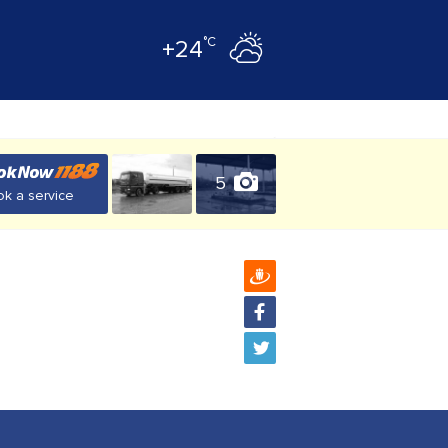
°C
+24
5
k a service