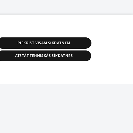
PIEKRIST VISĀM SĪKDATNĒM
ATSTĀT TEHNISKĀS SĪKDATNES
r distribution of 1188 database, its
nformation contained in the database, or
tion in any form is strictly prohibited.
tīmekļa vietne nevarēs pilnvērtīgi darboties un sniegt
 download is prohibited. Reproduction
l published on the website 1188 is