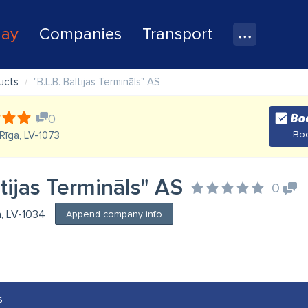
lay
Companies
Transport
ducts
"B.L.B. Baltijas Termināls" AS
0
Boo
Rīga, LV-1073
ltijas Termināls" AS
0
a, LV-1034
Append company info
s