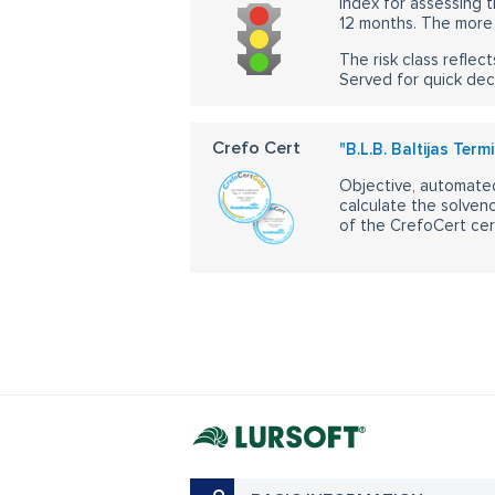
Index for assessing t
12 months. The more 
The risk class reflect
Served for quick dec
Crefo Cert
"B.L.B. Baltijas Term
Objective, automated
calculate the solvenc
of the CrefoCert cert