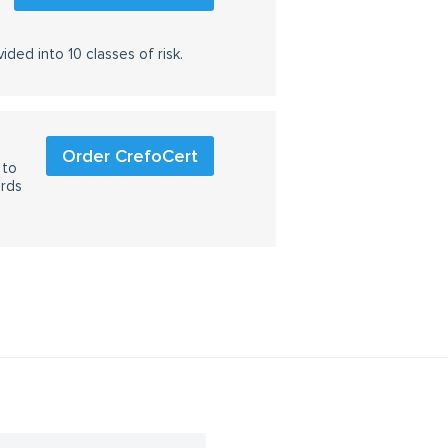
ided into 10 classes of risk.
Order CrefoCert
 to
ards