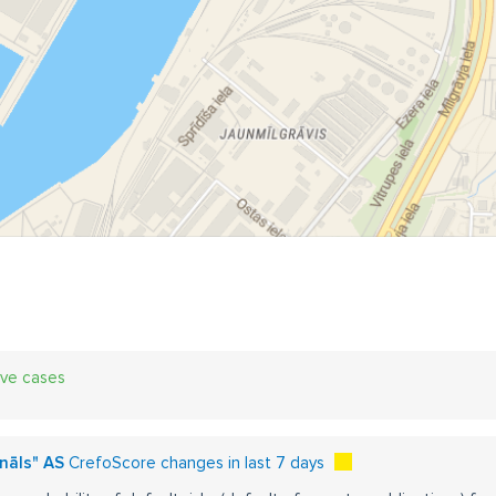
ive cases
ināls" AS
CrefoScore changes in last 7 days