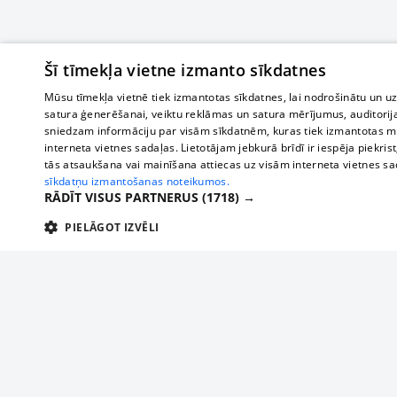
Šī tīmekļa vietne izmanto sīkdatnes
Mūsu tīmekļa vietnē tiek izmantotas sīkdatnes, lai nodrošinātu un u
satura ģenerēšanai, veiktu reklāmas un satura mērījumus, auditorij
sniedzam informāciju par visām sīkdatnēm, kuras tiek izmantotas mū
interneta vietnes sadaļas. Lietotājam jebkurā brīdī ir iespēja piekrist
tās atsaukšana vai mainīšana attiecas uz visām interneta vietnes s
sīkdatņu izmantošanas noteikumos.
RĀDĪT VISUS PARTNERUS
(1718) →
PIELĀGOT IZVĒLI
TEHNISKĀS/OBLIGĀTĀS
STATISTIKAS
M
Tehniskās/
Tehniskās/obligātās sīkdatnes nepieciešamas, lai lietotājs varētu brīvi apm
lietotājam nepieciešamo informāciju.
About us
Compan