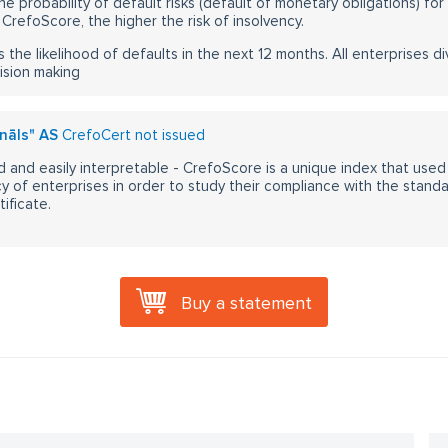
he probability of default risks (default of monetary obligations) for
CrefoScore, the higher the risk of insolvency.
s the likelihood of defaults in the next 12 months. All enterprises div
ision making
ināls" AS
CrefoCert not issued
 and easily interpretable - CrefoScore is a unique index that used
y of enterprises in order to study their compliance with the stand
ificate.
Buy a statement