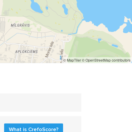
© MapTiler
© OpenStreetMap contributors
What is CrefoScore?