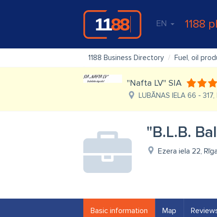
1188 p
EN
1188 Business Directory
Fuel, oil pro
"Nafta LV" SIA
LUBĀNAS IELA 66 - 317, 
"B.L.B. Ba
Ezera iela 22, Rīg
Basic information
Map
Review