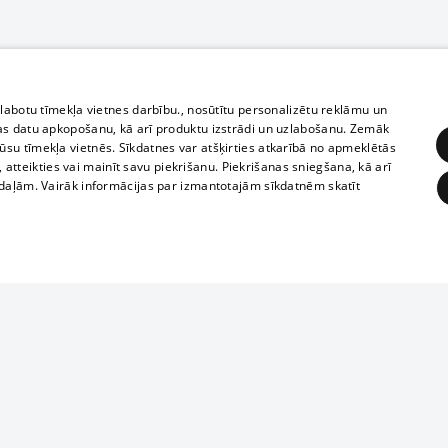
zlabotu tīmekļa vietnes darbību., nosūtītu personalizētu reklāmu un
as datu apkopošanu, kā arī produktu izstrādi un uzlabošanu. Zemāk
su tīmekļa vietnēs. Sīkdatnes var atšķirties atkarībā no apmeklētās
, atteikties vai mainīt savu piekrišanu. Piekrišanas sniegšana, kā arī
adaļām. Vairāk informācijas par izmantotajām sīkdatnēm skatīt
ĒRĶĒŠANA
FUNKCIONĀLĀS
NEKLASIFICĒTĀS
Reproduction, o
obligātās
Statistikas
Mērķēšana
Funkcionālās
Neklasificētās
parts or the i
parts of informa
eklēt un pārlūkot tīmekļa vietni un izmantot tās piedāvātās iespējas. Bez šīm sīkdatnēm 
Also automatic
ies
In the cinemas
of any materia