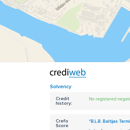
Solvency
Credit
No registered negat
history:
Crefo
"B.L.B. Baltijas Term
Score